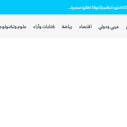
بعد يومين من الانفجار.. الحوثيون ينتشلون جثث 26 من عناصر «القوة الصاروخية» في نفق بين الحيمة ومناخة
مقتل وإصابة 16 مدنيا.. الحوثيون أطلقوا نحو 20 صاروخًا بالستيًا و15 طائرة مسيرة على مأرب
غضب يمني واسع من مجلس القيادة والحكومة
عربي ودولي
اقتصاد
رياضة
كتابات وآراء
علوم وتكنولوج