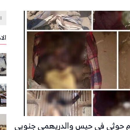
الا
 حوثي في حيس والدريهمي جنوبي