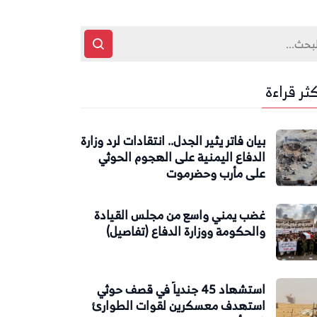
كثر قراءة
بيان فاتر يثير الجدل.. انتقادات لرد وزارة
الدفاع اليمنية على الهجوم الحوثي
على مأرب وحضرموت
غضب يمني واسع من مجلس القيادة
والحكومة ووزارة الدفاع (تفاصيل)
استشهاد 45 جندياً في قصف حوثي
استهدف معسكرين لقوات الطوارئ