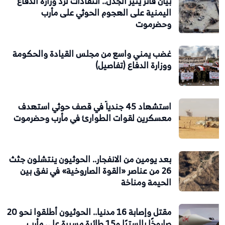
بيان فاتر يثير الجدل.. انتقادات لرد وزارة الدفاع
اليمنية على الهجوم الحوثي على مأرب
وحضرموت
غضب يمني واسع من مجلس القيادة والحكومة
ووزارة الدفاع (تفاصيل)
استشهاد 45 جندياً في قصف حوثي استهدف
معسكرين لقوات الطوارئ في مأرب وحضرموت
بعد يومين من الانفجار.. الحوثيون ينتشلون جثث
26 من عناصر «القوة الصاروخية» في نفق بين
الحيمة ومناخة
مقتل وإصابة 16 مدنيا.. الحوثيون أطلقوا نحو 20
صاروخًا بالستيًا و15 طائرة مسيرة على مأرب