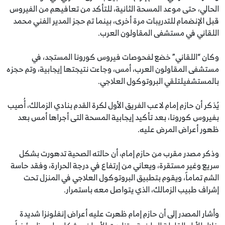
الحالي، حتى موعد المسحة الثانية، للتأكد من تعافيهم من الفيروس
قبل الإنضمام للتدريبات مرة أخرى، بينما تم حجز المدير الفني محمد
اللقاني في مستشفى المقاولون العرب.
وكان “اللقاني” خضع لفحوصات فيروس كورونا المستجد، في
مستشفى المقاولون العرب، أمس، وجاءت نتيجتها إيجابية، وتم حجزه
بالمستشفيلتلقي البروتوكول العلاجي.
يُذكر أن حازم إمام لاعب الفريق الأول لكرة القدم بنادي الزمالك، أُصيب
بفيروس كورونا، بعد تأكيد إيجابية المسحة التى أجراها أمس بعد
ظهور أعراض المرض عليه.
وذكر مصدر مقرب من حازم إمام، أن حالته الصحية تدهورت بشكل
سريع وغير مستقرة، ويعاني من إرتفاع في درجة الحرارة، وفقد حاسة
الشم تماماً، ويقوم بتطبيق البروتوكول العلاجي في المنزل تحت
إشراف طبيب الزمالك، الذي يتواصل معه باستمرار.
وأشار المصدر إلى أن حازم إمام ظهرت عليه أعراض إنفلونزا شديدة