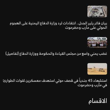
بيان فاتر يثير الجدل.. انتقادات لرد وزارة الدفاع اليمنية على الهجوم
الحوثي على مأرب وحضرموت
غضب يمني واسع من مجلس القيادة والحكومة ووزارة الدفاع (تفاصيل)
استشهاد 45 جندياً في قصف حوثي استهدف معسكرين لقوات الطوارئ
في مأرب وحضرموت
الاقسام