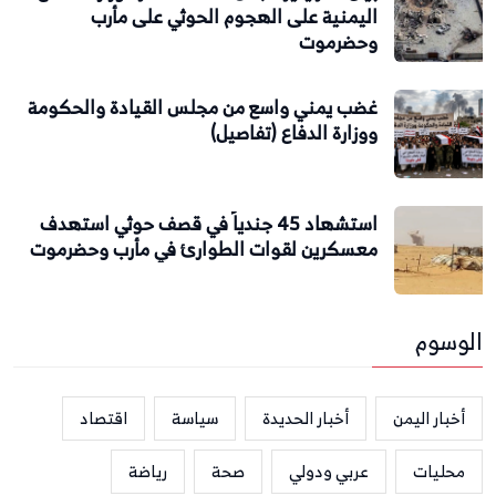
اليمنية على الهجوم الحوثي على مأرب
وحضرموت
غضب يمني واسع من مجلس القيادة والحكومة
ووزارة الدفاع (تفاصيل)
استشهاد 45 جندياً في قصف حوثي استهدف
معسكرين لقوات الطوارئ في مأرب وحضرموت
الوسوم
أخبار اليمن
أخبار الحديدة
سياسة
اقتصاد
محليات
عربي ودولي
صحة
رياضة