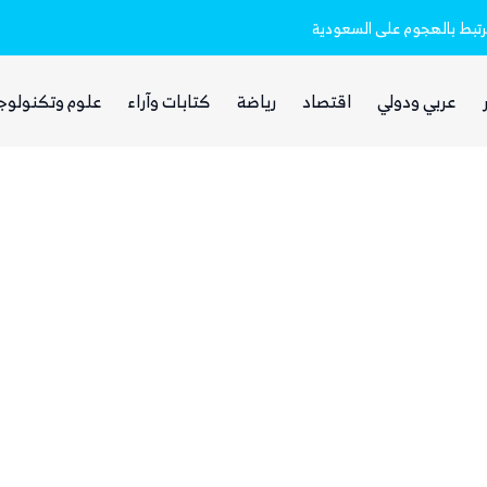
مرتبط بالهجوم على السعودية
الحوثيون يختفون من الشارع الصنعاني وس
عربي ودولي
اقتصاد
رياضة
كتابات وآراء
علوم وتكنولوج