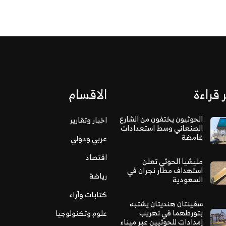
 قراءة
الاقسام
الحوثيون يختفون من الشارع
اخبار وتقارير
الصنعاني وسط استعدادات
غامضة
عربي ودولي
اقتصاد
مليشيا الحوثي تعلن
استهداف مطار نجران في
رياضة
السعودية
كتابات وآراء
سفينتان هنديتان يشتبه
بتورطهما في تهريب
علوم وتكنولوجيا
إمدادات للحوثيين عبر ميناء