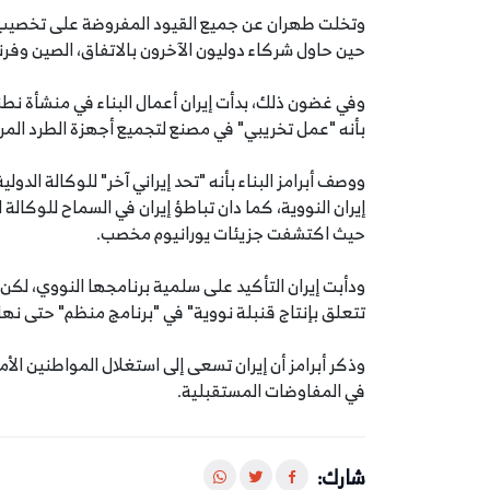
وتخلت طهران عن جميع القيود المفروضة على تخصيب ا
حين حاول شركاء دوليون الآخرون بالاتفاق، الصين وفرن
وفي غضون ذلك، بدأت إيران أعمال البناء في منشأة نطن
بأنه "عمل تخريبي" في مصنع لتجميع أجهزة الطرد المر
ووصف أبرامز البناء بأنه "تحد إيراني آخر" للوكالة الدول
إيران النووية، كما دان تباطؤ إيران في السماح للوكال
حيث اكتشفت جزيئات يورانيوم مخصب.
ودأبت إيران التأكيد على سلمية برنامجها النووي، لكن ا
تتعلق بإنتاج قنبلة نووية" في "برنامج منظم" حتى نهاية عا
وذكر أبرامز أن إيران تسعى إلى استغلال المواطنين ال
في المفاوضات المستقبلية.
شارك: