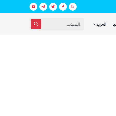
ط استعدادات غامضة
يا
المزيد