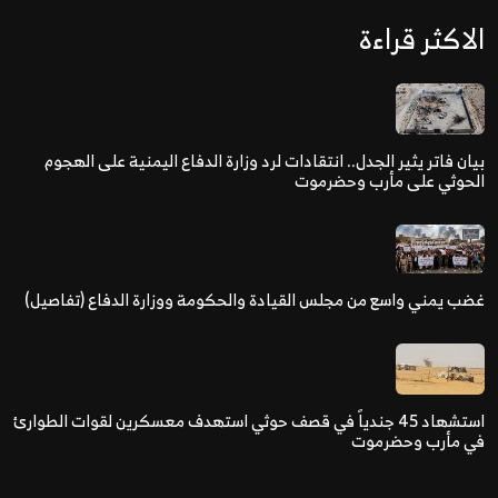
الاكثر قراءة
بيان فاتر يثير الجدل.. انتقادات لرد وزارة الدفاع اليمنية على الهجوم
الحوثي على مأرب وحضرموت
غضب يمني واسع من مجلس القيادة والحكومة ووزارة الدفاع (تفاصيل)
استشهاد 45 جندياً في قصف حوثي استهدف معسكرين لقوات الطوارئ
في مأرب وحضرموت