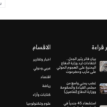
ر
 قراءة
الاقسام
بيان فاتر يثير الجدل..
اخبار وتقارير
انتقادات لرد وزارة الدفاع
اليمنية على الهجوم الحوثي
عربي ودولي
على مأرب وحضرموت
اقتصاد
غضب يمني واسع من
رياضة
مجلس القيادة والحكومة
ووزارة الدفاع (تفاصيل)
كتابات وآراء
استشهاد 45 جندياً في
علوم وتكنولوجيا