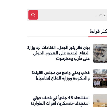
كثر قراءة
بيان فاتر يثير الجدل.. انتقادات لرد وزارة
الدفاع اليمنية على الهجوم الحوثي
على مأرب وحضرموت
غضب يمني واسع من مجلس القيادة
والحكومة ووزارة الدفاع (تفاصيل)
استشهاد 45 جندياً في قصف حوثي
استهدف معسكرين لقوات الطوارئ