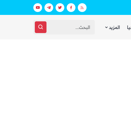
بعد يومين من الانفجار.. الحوثيون ينتشلون جثث 26 من عناصر «القوة الصاروخية» في نفق بين الحيمة ومناخة
الحوثيون يرسلون تعزيزات عسكرية بينها
يا
المزيد