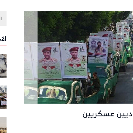
الا
اديين عسكريين