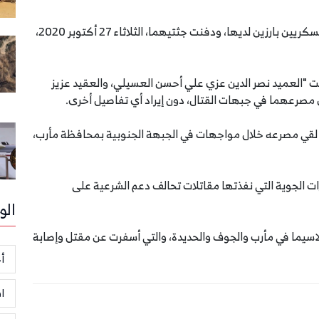
أقرت ميليشيا الحوثي الموالية لإيران بمصرع قياديين عسكريين بارزين لديها، ودفنت جثتيهما، الثلاثاء 27 أكتوبر 2020،
ت "العميد نصر الدين عزي علي أحسن العسيلي، والعقيد عزيز
ن مصرعهما في جبهات القتال، دون إيراد أي تفاصيل أخرى.
 لقي مصرعه خلال مواجهات في الجبهة الجنوبية بمحافظة مأرب،
ت الجوية التي نفذتها مقاتلات تحالف دعم الشرعية على
الو
سيما في مأرب والجوف والحديدة، والتي أسفرت عن مقتل وإصابة
أخ
ا