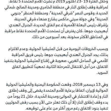
وخلال الفترة 19 -23 اكتوبر 2019 م نشرت الأمم المتحدة 5 نقاط،
لمراقبة وقف إطلاق النار في منطقة الخامري ومدينة الصالح، شمالي
الحديدة، وقوس النصر “شرقي المدينة”، ‎ومنطقة المنظر “جنوبي
المدينة” وفي جولة سيتي ماكس بشارع صنعاء شرقي المدينة،
بإشراف رئيس البعثة الأممية لدعم اتفاق الحديدة، الجنرال الهندي
أبهيجيت جوها، كان يفترض أن تستحدث الأمم المتحدة نقاط مراقبة
في المناطق الأكثر سخونة، بعد أسبوعين من ذلك.
وبسبب الخروقات اليومية من قبل المليشيا الحوثية، وعدم الالتزام
بذلك، يجد الجنرال الهندي أبهيجيت جوها، رئيس فريق المراقبة
الأممي في الساحل الغربي، صعوبة في إقناع المليشيا الحوثية بتنفيذ
الاتفاق، من أجل الانتقال للمرحلة الثانية، تمهيدًا لتطبيق اتفاق
السويد.
وفي 13 ديسمبر 2018، وقعت الحكومة اليمنية والمليشيا الحوثية
الموالية لإيران، اتفاقا برعاية الأمم المتحدة يقضى إلى وقف إطلاق
النار و إعادة الانتشار في الموانئ ومدينة الحُديدة، خلال 21 يوماً من
بدء وقف إطلاق النار؛ إلا أن ذلك تعثر حتى الآن بسبب رفض الحوثيين
تنفيذ بنود الاتفاق رغم مرور أكثر من عام على توقيعه.