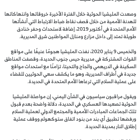
وصعدت المليشيا الحوثية خلال الفترة الأخيرة خروقاتها وانتهاكاتها
للهدنة الأممية من خلال قصف نقاط ضباط الارتباط التي أنشأتها
الأمم المتحدة في أكتوبر 2019، إضافة لاستحداث وحفر خنادق
طويلة تمتد إلى داخل مزارع ومنازل المواطنين شرق المديرية.
والخميس 9 يناير 2020، نفذت المليشيا هجومًا عنيفًا على مواقع
القوات المشتركة في مديرية حيس جنوب الحديدة، وقصفت المناطق
السكينة في الدريهمي والجاح والتحيتا، تزامنًا مع استحداث مواقع
جديدة في أطراف المديرية، وهو ما يكشف سعي الحوثيين للقضاء
على عملية السلام التي ترعاها الأمم المتحدة في الحديدة.
ويقول مراقبون سياسيون في الشأن اليمني، إن مواصلة المليشيا
الحوثية تصعيدها العسكري في الحديدة، دلالة واضحة بعدم قبول
تلك الجماعات المبادرات الأممية والمجتمع الدولي لعملية السلام
ورفضها تطبيق أي بند من بنود اتفاق ستوكهولم ووقف عملية
إطلاق النار بمدينة الحديدة.