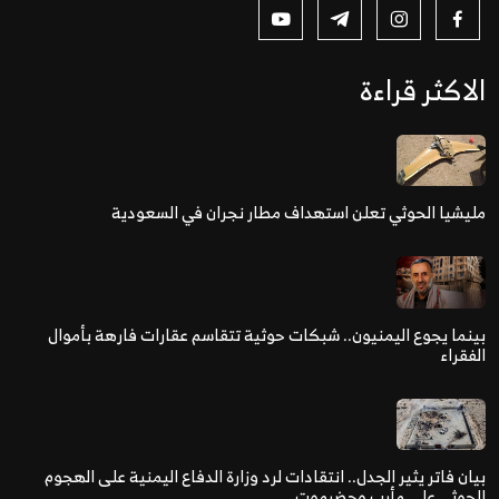
الاكثر قراءة
مليشيا الحوثي تعلن استهداف مطار نجران في السعودية
بينما يجوع اليمنيون.. شبكات حوثية تتقاسم عقارات فارهة بأموال
الفقراء
بيان فاتر يثير الجدل.. انتقادات لرد وزارة الدفاع اليمنية على الهجوم
الحوثي على مأرب وحضرموت