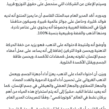
وسيتم الإعلان عن الشركات التي ستحصل على حقوق التوزيع قريبا.
وبدوره، أكد المدير العام عبدالملك القاسم، أن ما يميز المنتج أنه لديه
فوائد كثيرة، وحاصل على جوائز عالمية كبيرة، وسيكون منافسًا
قويًا في المنطقة العربية وخصوصًا أنه يحتوي على عناصر نادرة،
ومنها الذهب والفضة وطبيعية بنسبة 100‎%‎.
وأوضح أنه ولنتيجة لاحتوائه على الذهب، فهو يزيد من خفة الحركة
الذهنية ويحسن قوة التركيز، إضافة إلى أنه يساعد على عمل أعضاء
جسم الإنسان، لكونه يعمل كمضادات للأكسدة، ويحسن طاقة
الجسم ويقلل الأكسدة الخلوية.
وبيَن، أن احتواء الماء على الذهب، يعزز أداء أجهزة الجسم، ويعمل
الذهب الغرواني على تحسين أداء الدورة الدموية والغدد الصماء
والجهاز اللمفاوي والجهاز العضلي والهيكلي في جسم الإنسان، كما
أنه يعيد نشاط الكبد، مشيرًا إلى أنه يتم استخراج هذه المياه من أهم
بركان نشط في العالم "كوتوباكسي"، وفقًا لتصريحات المدير العام.
وأكد القاسم أن المياه الجديدة كليًا ستتواجد في السوق الخليجية