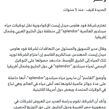
الحديدة لايف - منذ 5 سنوات
تعتزم شركة فود هاوس ميدل إيست الإكوادورية نقل توكيلات مياه
سبنلدور العالمية “splendor” إلى منطقة دول الخليج العربي وشمال
إفريقيا.
وقال مدير التسويق والمسئول عن التعاقدات لشركة فود هاوس
ميدل إيست، المهندس عبدالكريم القاسم، إن اعتزام الشركة توريد
تلك المياه إلى الشرق الأوسط، جاء بعد حصولها على التوكيل
الرسمي لمياه سبنلدور “splendor” في دول الخليج وشمال أفريقيا.
وأوضح "القاسم" أن ما يميز مياه سبلندور“splendor”، أنها حاصلة
على عدة جوائز عالمية لكونها تعد أنقى مياه في العالم، وهي تباع
في الولايات المتحدة، وبعض دول أمريكا اللاتينية.
وأكد أن الشركة، تقوم بدراسة العديد من العروض لشركات في
جمهورية مصر العربية ودول الخليج، على حق التوزيع الحصري،