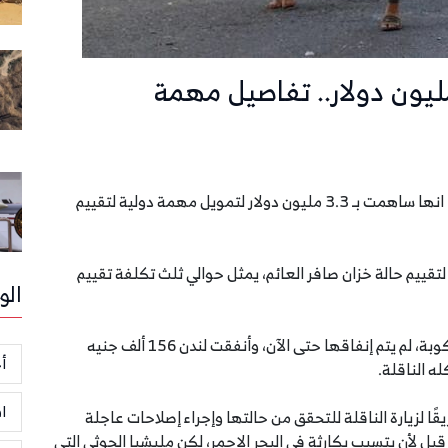
أعلنت الحكومة البريطانية، الخميس 22 أكتوبر 2020، انها ساهمت بـ 3.3 مليون دولار لتمويل مهمة دولية لتقييم
 لتقييم حالة خزان صافر العائم، يمثل حوالي ثلث تكلفة تقييم
الو
وقالت بريطانيا، إن معظم تعهداتها لناقلة صافر المنكوبة، لم يتم إنفاقها حتى الآن، وأنفقت لندن 156 ألف جنيه
أخ
ه الناقلة.
ا
ًا لزيارة الناقلة للتحقق من حالتها وإجراء إصلاحات عاجلة
ل لأن يتسبب بكارثة في البحر الاحمر، لكن مليشيا الحوثي التي