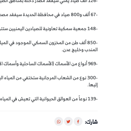
-126 ألف صياد يمني سيفقد مصدر دخله بمناطق الصيد اليدوي.
-67 ألف و800 صياد في محافظة الحديدة سيفقد مصدر دخله الوحيد جراء هذه الكارثة.
-148 جمعية سمكية تعاونية للصيادين اليمنيين ستتوقف عن العمل.
-850 ألف طن من المخزون السمكي الموجود في المي
المندب وخليج عدن.
-969 أنواع من الأسماك (الأسماك الساحلية وأسماك الأعماق) في المياه اليمنية ستقتلها بقع النفط الخام المتسربة.
-300 نوع من الشعاب المرجانية ستختفي من المياه
إليها.
-139 نوعاً من العوالق الحيوانية التي تعيش في المياه اليمنية ستختنق ببقع الزيت الخام.
شارك: