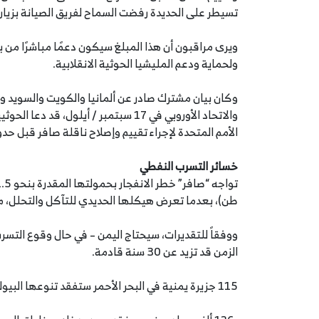
تسيطر على الحديدة رفضت السماح لفريق الصيانة بزيارة 
ويرى مراقبون أن هذا المبلغ سيكون دعمًا مباشرًا من ب
ولحماية ودعم المليشيا الحوثية الانقلابية.
وكان بيان مشترك صادر عن ألمانيا والكويت والسويد وا
والاتحاد الأوروبي في 17 سبتمبر / أيل
الأمم المتحدة لإجراء تقييم وإصلاح ناقلة صافر قبل حدو
خسائر التسرب النفطي
طن)، بعدما تعرض هيكلها الحديدي للتآكل والتحلل، ما
ووفقاً للتقديرات، سيحتاج اليمن – في حال وقوع التسر
الزمن قد تزيد عن 30 سنة قادمة.
115 جزيرة يمنية في البحر الأحمر ستفقد تنوعها البيولوجي وستخسر موائلها الطبيعية.