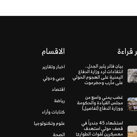
 قراءة
الاقسام
بيان فاتر يثير الجدل..
اخبار وتقارير
انتقادات لرد وزارة الدفاع
اليمنية على الهجوم الحوثي
عربي ودولي
على مأرب وحضرموت
اقتصاد
غضب يمني واسع من
رياضة
مجلس القيادة والحكومة
ووزارة الدفاع (تفاصيل)
كتابات وآراء
استشهاد 45 جندياً في
علوم وتكنولوجيا
قصف حوثي استهدف
معسكرين لقوات الطوارئ
الصحة