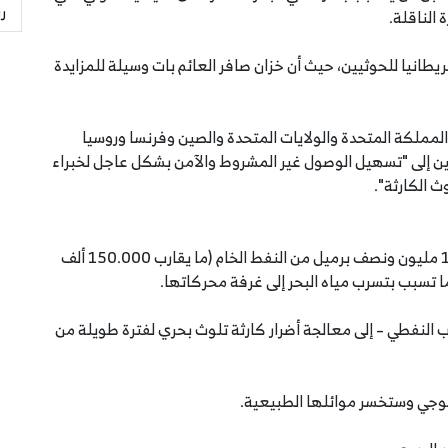
ر
الناقلة.
ريطانيا للحوثيين، حيث أن خزان صافر العائم بات وسيلة للمزايدة
لمملكة المتحدة والولايات المتحدة والصين وفرنسا وروسيا
ول، قد دعا الحوثيين إلى "تسهيل الوصول غير المشروط والآمن بشكل عاجل لخبراء
ث الكارثة".
تواجه “صافر” خطر الانفجار بحمولتها المقدرة بنحو 1.5 مليون ونصف برميل من النفط الخام (ما يقارب 150.000 ألف
 تسبب بتسرب مياه البحر إلى غرفة محركاتها.
ب النفطي – إلى معالجة أضرار كارثة تلوث بحري لفترة طويلة من