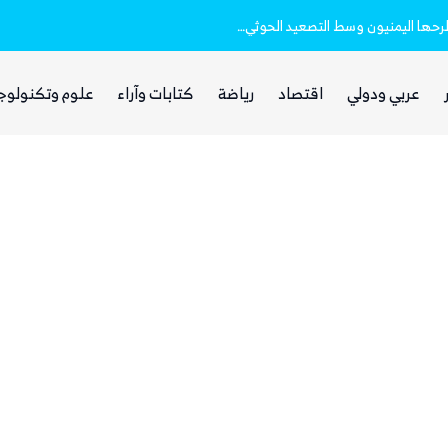
الصمت السعودي والتردد الحكومي.. أسئلة يطرحها اليمنيون وسط التصعيد الحوثي الأخير
عربي ودولي
اقتصاد
رياضة
كتابات وآراء
علوم وتكنولوج