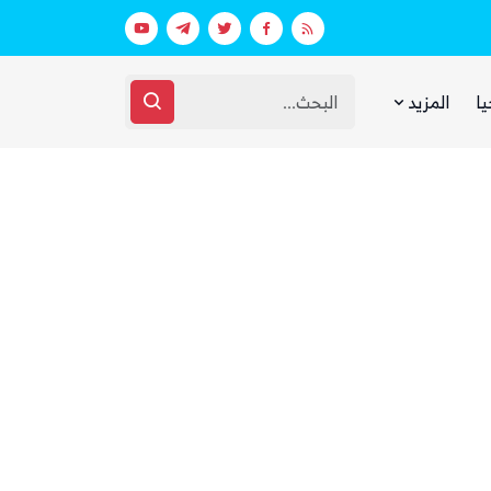
بعد يومين من الانفجار.. الحوثيون ينتشلون جثث 26 من عناصر «القوة الصاروخية» في نفق بين الحيمة ومناخة
يا
المزيد