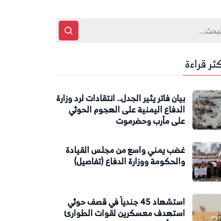
كثر قراءة
بيان فاتر يثير الجدل.. انتقادات لرد وزارة
الدفاع اليمنية على الهجوم الحوثي
على مأرب وحضرموت
غضب يمني واسع من مجلس القيادة
والحكومة ووزارة الدفاع (تفاصيل)
استشهاد 45 جندياً في قصف حوثي
استهدف معسكرين لقوات الطوارئ