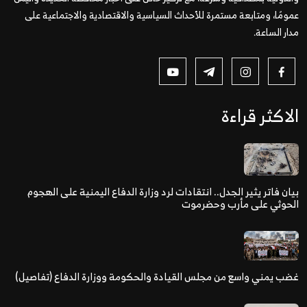
عمومًا، ومتابعة مستمرة للأحداث السياسية والاقتصادية والاجتماعية على
مدار الساعة.
الاكثر قراءة
بيان فاتر يثير الجدل.. انتقادات لرد وزارة الدفاع اليمنية على الهجوم
الحوثي على مأرب وحضرموت
غضب يمني واسع من مجلس القيادة والحكومة ووزارة الدفاع (تفاصيل)