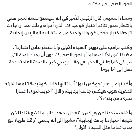
الحجر الصحي في مكتبه.
ومساء الخميس قال الرئيس الأميركي إنه سيخضع نفسه لحجر صحي
بانتظار صدور نتائج اختبار كوفيد-19 الذي أجراه، وذلك بعد أن جاءت
نتيجة اختبار فحص كورونا لواحدة من مستشاريه المقربين إيجابية.
وكتب ترامب على تويتر "السيدة الأولى وأنا ننتظر نتائج اختبارنا"،
مضيفا "في الأثناء، سنبدأ بالحجر الصحي!"، دون أن يحدد المدة التي
سيبقى خلالها في الحجر، في وقت يوصي خبراء الصحة العامة بمدة
تصل إلى 14 يوما.
وأكد ترامب عبر "فوكس نيوز" أن نتائج اختبار كوفيد-19 لمستشارته
المقربة هوب هيكس جاءت إيجابية، وقال "أجريت لتوي اختبارا،
سنرى. من يدري؟".
وأضاف متحدثا عن هيكس: "تعمل بجهد. غالبا ما تضع قناعا لكن
نتيجة اختبارها جاءت إيجابية"، مشيرا إلى أنه يقضي "وقتا طويلا مع
هوب تماما مثل السيدة الأولى".