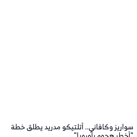
سواريز وكافاني.. أتلتيكو مدريد يطلق خطة
"أخطر هجوم بأوروبا"