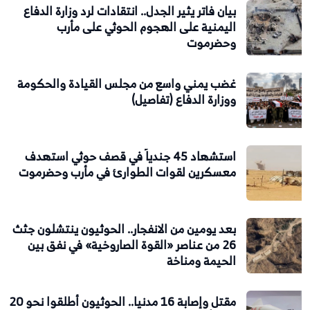
بيان فاتر يثير الجدل.. انتقادات لرد وزارة الدفاع
اليمنية على الهجوم الحوثي على مأرب
وحضرموت
غضب يمني واسع من مجلس القيادة والحكومة
ووزارة الدفاع (تفاصيل)
استشهاد 45 جندياً في قصف حوثي استهدف
معسكرين لقوات الطوارئ في مأرب وحضرموت
بعد يومين من الانفجار.. الحوثيون ينتشلون جثث
26 من عناصر «القوة الصاروخية» في نفق بين
الحيمة ومناخة
مقتل وإصابة 16 مدنيا.. الحوثيون أطلقوا نحو 20