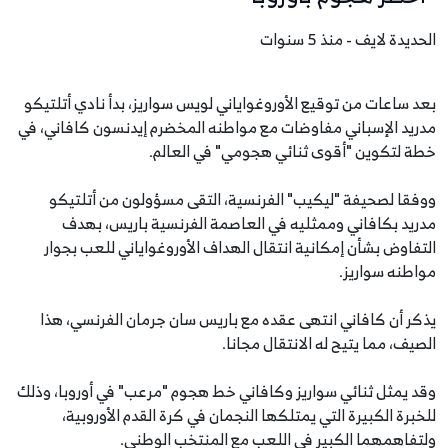
الحديدة لايف - منذ 5 سنوات
بعد ساعات من توقيع الأوروغواياني لويس سواريز، بدأ نادي أتلتيكو
مدريد الإسباني مفاوضات مع مواطنه المخضرم إيدنسون كافاني، في
خطة لتكوين "أقوى ثنائي هجومي" في العالم.
ووفقا لصحيفة "ليكيب" الفرنسية، التقى مسؤولون من أتلتيكو
مدريد بكافاني وممثليه في العاصمة الفرنسية باريس، بهدف
التفاوض بشأن إمكانية انتقال الهداف الأوروغواياني للعب بجوار
مواطنه سواريز.
يذكر أن كافاني انتهى عقده مع باريس سان جرمان الفرنسي، هذا
الصيف، مما يتيح له الانتقال مجانا.
وقد يمثل ثنائي سواريز وكافاني خط هجوم "مرعب" في أوروبا، وذلك
للخبرة الكبيرة التي يمتلكها النجمان في كرة القدم الأوروبية،
ولتفاهمهما الكبير في اللعب مع المنتخب الوطني.