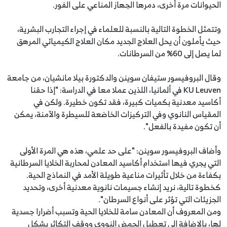
الحيوانات مرة أخرى، دمرها الجهاز المناعي على الفور.
وتتمثل الخطوة التالية بالنسبة للعلماء في إجراء التجارب البشرية،
حيث يأملون أن يحل العلاج الجديد مكان العلاج الكيميائي المرهق
لما يصل إلى 60% من السرطانات.
وقال البروفيسور ستيفان سوينن والدكتورة بيلا مانشيان، من جامعة
KU Leuven في ألمانيا، اللذين عملا معا في الدراسة: "إذا حقنا
أكاسيد معدنية بكميات كبيرة، فقد تكون خطيرة. ولكن في
المقياس النانوي وفي التركيزات الخاضعة للسيطرة والآمنة، يمكن
أن تكون مفيدة بالفعل".
وأضاف البروفيسور سوينن: "على حد علمي، هذه هي المرة الأولى
التي يجري فيها استخدام أكاسيد المعادن لمحاربة الخلايا السرطانية
بكفاءة من خلال تأثيرات مناعية طويلة الأمد في النماذج الحية.
كخطوة تالية، نريد إنشاء جسيمات نانوية معدنية أخرى، وتحديد
الجزيئات التي تؤثر على أنواع السرطان".
ومن المعروف أن المعادن سامة للخلايا الحية وتسبب أضرارا جسدية
لها، بالإضافة إلى تعطيل الحمض النووي ووقف التكاثر بشكل