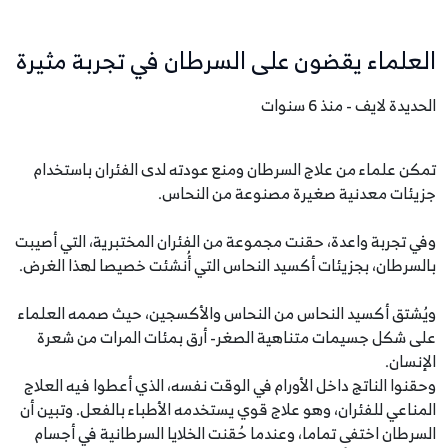
العلماء يقضون على السرطان في تجربة مثيرة
الحديدة لايف - منذ 6 سنوات
تمكن علماء من علاج السرطان ومنع عودته لدى الفئران باستخدام
جزيئات معدنية صغيرة مصنوعة من النحاس.
وفي تجربة واعدة، حقنت مجموعة من الفئران المختبرية، التي أصيبت
بالسرطان، بجزيئات أكسيد النحاس التي أُنشئت خصيصا لهذا الغرض.
ويُشتق أكسيد النحاس من النحاس والأكسجين، حيث صممه العلماء
على شكل جسيمات متناهية الصغر- أرق بمئات المرات من شعرة
الإنسان.
وحقنوا الناتج داخل الأورام في الوقت نفسه، الذي أعطوا فيه العلاج
المناعي للفئران، وهو علاج قوي يستخدمه الأطباء بالفعل. وتبين أن
السرطان اختفى تماما، وعندما حُقنت الخلايا السرطانية في أجسام