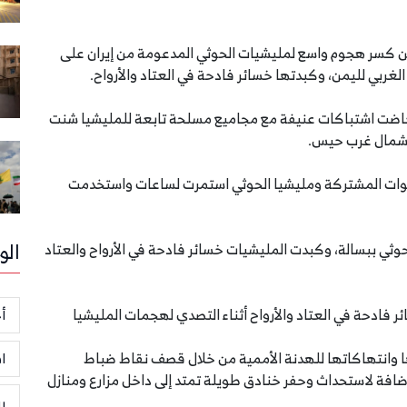
 القوات المشتركة، الثلاثاء 22 سبتمبر 2020، من كسر هجوم واسع لمليشيات الحوثي المدعومة من إيران على
ربي لليمن، وكبدتها خسائر فادحة في العتاد والأرواح.
خاضت اشتباكات عنيفة مع مجاميع مسلحة تابعة للمليشيا شنت
 شمال غرب حيس.
القوات المشتركة ومليشيا الحوثي استمرت لساعات واستخدمت
الو
ثي ببسالة، وكبدت المليشيات خسائر فادحة في الأرواح والعتاد
فادحة في العتاد والأرواح أثناء التصدي لهجمات المليشيا
أخ
ها وانتهاكاتها للهدنة الأممية من خلال قصف نقاط ضباط
ا
تباط التي أنشأتها الأمم المتحدة في أكتوبر 2019، إضافة لاستحداث وحفر خنادق طويلة تمتد إلى داخل مزارع ومنازل
ر