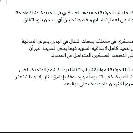
المليشيا الحوثية تصعيدها العسكري في الحديدة، دلالة واضحة
الدولي لعملية السلام ورفضها تطبيق أي بند من بنود اتفاق
لتصعيد العسكري في مختلف جبهات القتال في اليمن، يقوض العملية
لى تنفيذ كامل لاتفاقية السويد فيما يخص الحديدة، غير أن
على التصعيد العسكري المتواصل في الحديدة.
نية والمليشيا الحوثية الموالية لإيران، اتفاقا برعاية الأمم المتحدة يقضى
إلى وقف إطلاق النار و إعادة الانتشار في الموانئ ومدينة الحُديدة، خلال 21 يوماً من بدء وقف إطلاق النار؛ إلا أن ذلك تعثر
 مرور أكثر من عام ونصف على توقيعه.