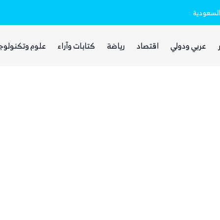
السعودية
ذا ناشيونال: توسع حضور الحوثيين في العر
عربي ودولي
اقتصاد
رياضة
كتابات وآراء
علوم وتكنولوج