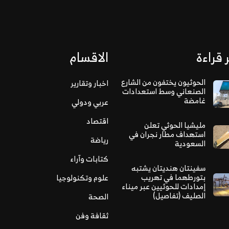
 قراءة
الاقسام
الحوثيون يختفون من الشارع
اخبار وتقارير
الصنعاني وسط استعدادات
غامضة
عربي ودولي
اقتصاد
مليشيا الحوثي تعلن
استهداف مطار نجران في
رياضة
السعودية
كتابات وآراء
سفينتان هنديتان يشتبه
بتورطهما في تهريب
علوم وتكنولوجيا
إمدادات للحوثيين عبر ميناء
الصليف (تفاصيل)
الصحة
ثقافة وفن