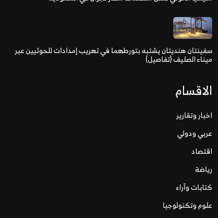
سفينتان هنديتان يشتبه بتورطهما في تهريب إمدادات للحوثيين عبر
ميناء الصليف (تفاصيل)
الاقسام
اخبار وتقارير
عربي ودولي
اقتصاد
رياضة
كتابات وآراء
علوم وتكنولوجيا