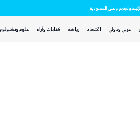
مرتبط بالهجوم على السعودية
الحوثيون يختفون من الشارع الصنعاني وس
عربي ودولي
اقتصاد
رياضة
كتابات وآراء
علوم وتكنولوج