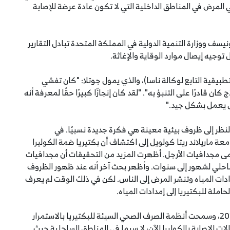
المرض في المناطق الداخلية التي لا تكون عادة عرضة للإصابة
يسف ووزارة التنمية الدولية في المملكة المتحدة تبادل التقارير
وجيه إيصال موارد الوقاية والإغاثة.
تطبيقية التابع لوكالة ناسا)، والذي يمول جوتلا: "كان تفشي
لكن النموذج كان قادرًا على التنبؤ به". "لقد كان إنجازًا كبيرًا حقًا لمعرفة أنه
ال يعمل بشكل جيد."
 النظر إلى ظروف بيئية معينة هي فكرة جديدة نسبيًا. في
عة ماريلاند ريتا كولويل إلى اكتشاف أن بكتيريا ضمة الكوليرا
 مجدافيات الأرجل. أظهرت المزيد من التحقيقات أن مجدافيات
ساحلي لشهور إلى سنوات. وأظهر بحث آخر أنه عند ظهور الظروف
ادات المياه وتنشر المرض إلى الناس. لكن في ذلك الوقت لم يعرف
املة للبكتيريا إلى إمدادات المياه.
ولم يتعاف اليمن تمامًا من تفشي الكوليرا في العام 2017، وسمحت أنظمة الصرف الصحي السيئة للبكتيريا بالاستمرار
ات الإصابة بالكوليرا الآن، لا سيما في المناطق الساحلية حيث