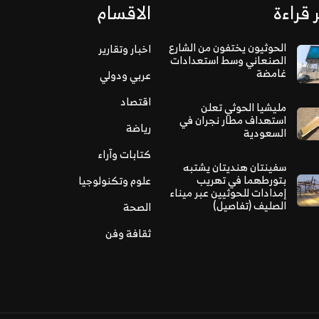
 قراءة
الاقسام
الحوثيون يختفون من الشارع
اخبار وتقارير
الصنعاني وسط استعدادات
غامضة
عربي ودولي
اقتصاد
مليشيا الحوثي تعلن
استهداف مطار نجران في
رياضة
السعودية
كتابات وآراء
سفينتان هنديتان يشتبه
بتورطهما في تهريب
علوم وتكنولوجيا
إمدادات للحوثيين عبر ميناء
الصليف (تفاصيل)
الصحة
ثقافة وفن