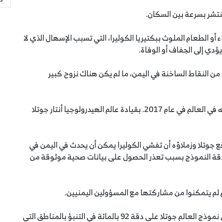
نتشر بسرعة بين السكان.
أو الطعام الملوث ببكتيريا الكوليرا، التي تسبب الإسهال الذي لا
ؤدي إلى الجفاف أو الوفاة.
ن النقاط الساخنة في اليمن، ما لم يكن هناك نزوح كبير
وحصل نظام "نمذجة الكوليرا" على أول اختبار حقيقي له في العالم في عام 2017. بقيادة عالم الهيدرولوجيا أنتار جوتلا
وقع جوتلا وزملاؤه أن تفشي الكوليرا يمكن أن يحدث في اليمن في
قة النموذج بسبب تعذر الحصول على بيانات صحية موثوقة من
لم يتمكنوا من مشاركتها مع المسؤولين اليمنيين.
وشرع اليمن في تفشي الكوليرا المدمر في يونيو. وحقق نموذج العالم جوتلا على دقة 92 بالمائة في التنبؤ بالمناطق التي