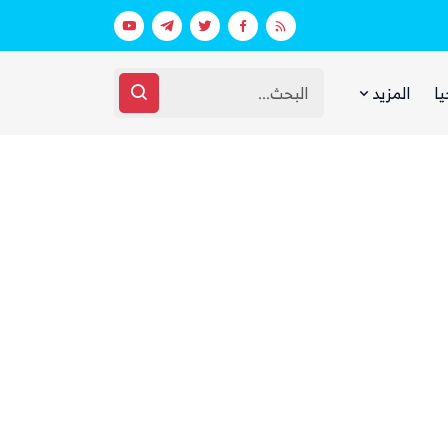
ط استعدادات غامضة
يا
المزيد