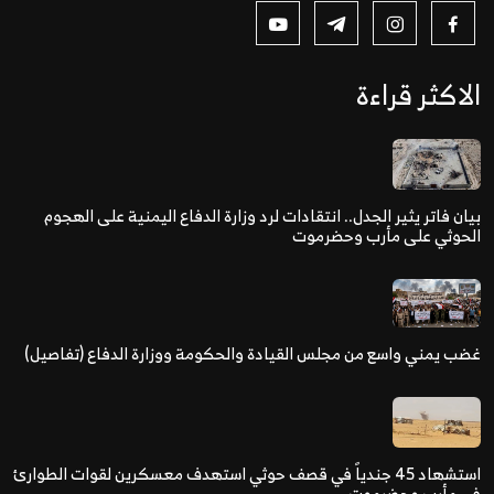
الاكثر قراءة
بيان فاتر يثير الجدل.. انتقادات لرد وزارة الدفاع اليمنية على الهجوم
الحوثي على مأرب وحضرموت
غضب يمني واسع من مجلس القيادة والحكومة ووزارة الدفاع (تفاصيل)
استشهاد 45 جندياً في قصف حوثي استهدف معسكرين لقوات الطوارئ
في مأرب وحضرموت