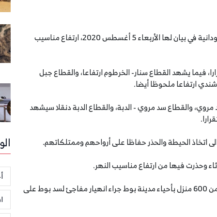
أعلنت لجنة الفيضانات بوزارة الري والموارد المائية السودانية في بيان لها الأربعاء 5 أغسطس 2020، ارتفاع مناسيب
را، فيما يشهد القطاع سنار- الخرطوم ارتفاعا، والقطاع جبل
 شندي ارتفاعا ملحوظا أيضا.
روي، والقطاع سد مروي - الدبة، والقطاع الدبة دنقلا سيشهد
رارا.
الو
ى اتخاذ الحيطة والحذر حفاظا على أرواحهم وممتلكاتهم.
اثاء وحذرت فيها من ارتفاع مناسيب النهر.
أخ
وكانت السلطات قد أعلنت الأسبوع الماضي دمار أكثر من 600 منزل بأحياء مدينة بوط جراء انهيار مفاجئ لسد بوط على
ا