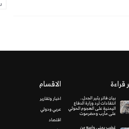
ر
 قراءة
الاقسام
بيان فاتر يثير الجدل..
اخبار وتقارير
انتقادات لرد وزارة الدفاع
اليمنية على الهجوم الحوثي
عربي ودولي
على مأرب وحضرموت
اقتصاد
غضب يمني واسع من