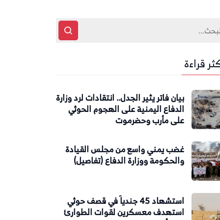
كثر قراءة
بيان فاتر يثير الجدل.. انتقادات لرد وزارة
الدفاع اليمنية على الهجوم الحوثي
على مأرب وحضرموت
غضب يمني واسع من مجلس القيادة
والحكومة ووزارة الدفاع (تفاصيل)
استشهاد 45 جندياً في قصف حوثي
استهدف معسكرين لقوات الطوارئ