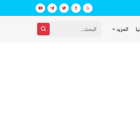
بيان فاتر يثير الجدل.. انتقادات لرد وزارة الدفاع اليمنية على الهجوم الحوثي على مأرب وحضرموت
يا
المزيد