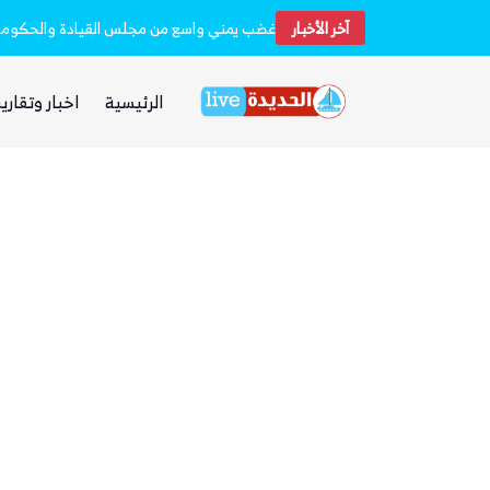
آخر الأخبار
مقتل وإصابة 16 مدنيا.. الحوثيون أطلقوا نحو 20 صاروخًا بالستيًا و15 طائرة مسيرة على مأرب
غضب يمني واسع من مجلس القيادة والحكومة و
الرئيسية
اخبار وتقارير