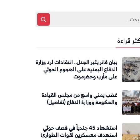
كثر قراءة
بيان فاتر يثير الجدل.. انتقادات لرد وزارة
الدفاع اليمنية على الهجوم الحوثي
على مأرب وحضرموت
غضب يمني واسع من مجلس القيادة
والحكومة ووزارة الدفاع (تفاصيل)
استشهاد 45 جندياً في قصف حوثي
استهدف معسكرين لقوات الطوارئ