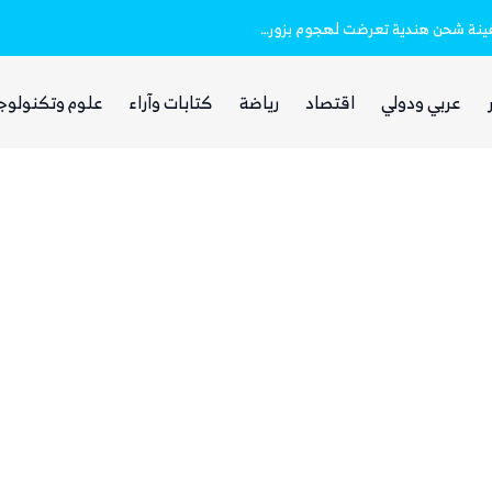
خفر السواحل والبحرية اليمنية ينقذان طاقم سفينة شحن هندية تعرضت لهجوم بزورق مفخخ
الفرصة التي انتظرها الحوثي!
عربي ودولي
اقتصاد
رياضة
كتابات وآراء
علوم وتكنولوج