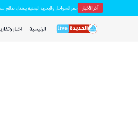
آخر الأخبار
استشهاد 45 جندياً في قصف حوثي استهدف معسكرين لقوات الطوارئ في مأرب وحضرموت
الرئيسية
اخبار وتقارير