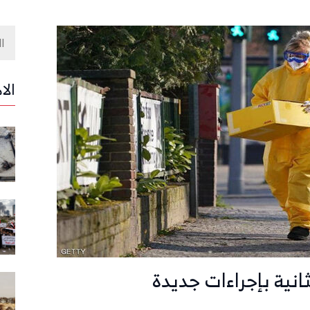
الا
انية بإجراءات جديدة