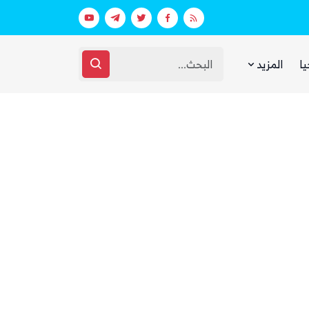
بينما يجوع اليمنيون.. شبكات حوثية تتقا
يا
المزيد