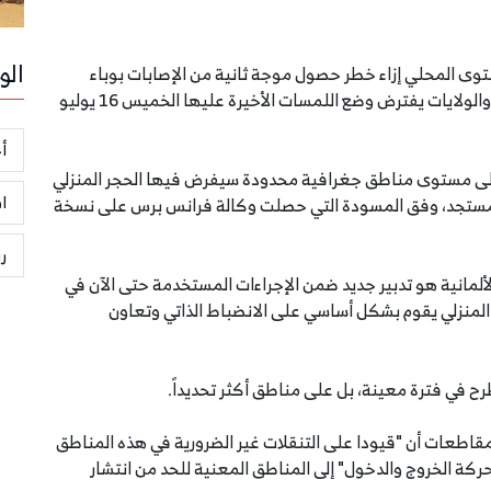
الو
ستوى المحلي إزاء خطر حصول موجة ثانية من الإصابات بوباء
كوفيد-19، وفق مسودة اتفاق بين الحكومة الفدرالية والولايات يفترض وضع اللمسات الأخيرة عليها الخميس 16 يوليو
أخ
على مستوى مناطق جغرافية محدودة سيفرض فيها الحجر المنزلي
ا
لمستجد، وفق المسودة التي حصلت وكالة فرانس برس على نسخة
ر
مانية هو تدبير جديد ضمن الإجراءات المستخدمة حتى الآن في
ر المنزلي يقوم بشكل أساسي على الانضباط الذاتي وتعاون
رح في فترة معينة، بل على مناطق أكثر تحديداً.
مقاطعات أن "قيودا على التنقلات غير الضرورية في هذه المناطق
ة الخروج والدخول" إلى المناطق المعنية للحد من انتشار