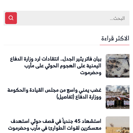
الاكثر قراءة
بيان فاتر يثير الجدل.. انتقادات لرد وزارة الدفاع
اليمنية على الهجوم الحوثي على مأرب
وحضرموت
غضب يمني واسع من مجلس القيادة والحكومة
ووزارة الدفاع (تفاصيل)
استشهاد 45 جندياً في قصف حوثي استهدف
معسكرين لقوات الطوارئ في مأرب وحضرموت