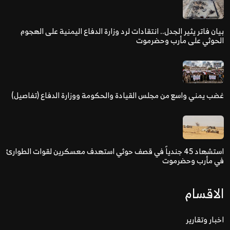
بيان فاتر يثير الجدل.. انتقادات لرد وزارة الدفاع اليمنية على الهجوم
الحوثي على مأرب وحضرموت
غضب يمني واسع من مجلس القيادة والحكومة ووزارة الدفاع (تفاصيل)
استشهاد 45 جندياً في قصف حوثي استهدف معسكرين لقوات الطوارئ
في مأرب وحضرموت
الاقسام
اخبار وتقارير