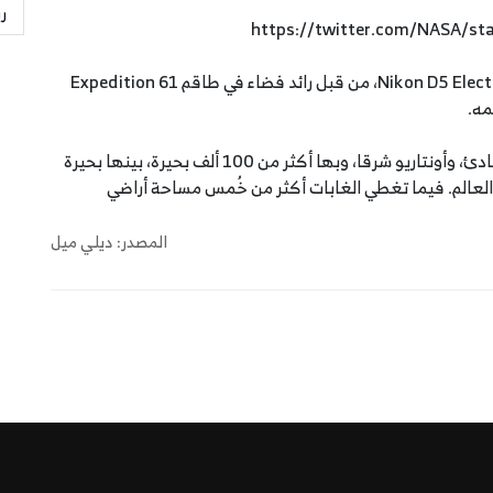
ر
والتقطت الصورة باستخدام كاميرا "نيكون" Nikon D5 Electronic Still، من قبل رائد فضاء في طاقم Expedition 61
وتقع مانيتوبا بروفيدنس بين المحيطين الأطلسي والهادئ، وأونتاريو شرقا، وبها أكثر من 100 ألف بحيرة، بينها بحيرة
 العالم. فيما تغطي الغابات أكثر من خُمس مساحة أراضي
المصدر: ديلي ميل