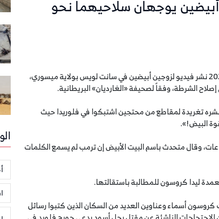
أبيضين يوجهان سلاحيهما نحو
أعاد الرئيس الأميركي دونالد ترمب الاثنين 29 يونيو 2020 نشر فيديو لزوجين أبيضين في سانت لويس بولاية ميسوري،
إصلاح الشرطة، وفقاً لصحيفة «الغارديان» البريطانية.
 نشره تغريدة لمقاطع من محتجين اشتبكوا في فلوريدا حيث
وة البيض!».
الو
ات، وقال متحدث باسم البيت الأبيض إن ترمب لم يسمع الكلمات
أخ
مدة ليدا كروسون للمطالبة باستقالتها.
ا
كروسون أسماء وعناوين العديد من السكان الذين كتبوا رسائل
ر
 الاحتجاجات الناشئة عن مقتل رجل أسود يدعى جورج فلويد في