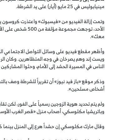
مينيابوليس في 25 مايو (أيار) على يد الشرطة.
وتمت إزالة الفيديو من «فيسبوك» واعتذرت كروسون يو
الأحد، توجهت مجموعة
معك».
وأظهر مقطع فيديو على وسائل التواصل الاجتماعي ال
ويست إند وهم يصرخان في وجه المتظاهرين. وكان الرج
الناس في المسيرة الحشد إلى الأمام، وحثوا المشاركين
وذكر موقع «باز فيد نيوز» أن تقريراً للشرطة وصف بالت
أشخاص مسلحين».
ولم يتم تحديد هوية الزوجين رسمياً على الفور، لكن تق
وباتريشيا مكلوسكي، أصحاب منزل «قصر الغرب الأوسط
وقال مارك مكلوسكي إن حشداً هرع إلى المنزل بينما ك