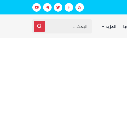
بينما يجوع اليمنيون.. شبكات حوثية تتقا
يا
المزيد