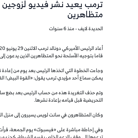
ترمب يعيد نشر فيديو لزوجين 
متظاهرين
الحديدة لايف - منذ 6 سنوات
قاما بتوجيه الأسلحة نحو المتظاهرين الذين يدعون إلى 
وجاءت الخطوة التي اتخذها الرئيس بعد يوم من إعادة
يمكن سماع أحد مؤيدي ترمب يقول: «القوة البيض! الق
وتم حذف التغريدة هذه من حساب الرئيس بعد بضع ساع
التحريضية قبل قيامه بإعادة نشرها.
وكان المتظاهرون في سانت لويس يسيرون إلى منزل الع
وفي إحاطة مباشرة على «فيسبوك» يوم الجمعة، قرأت 
تدعوها إلى وقف الدعم الخاص بقسم الشرطة، كجزء من