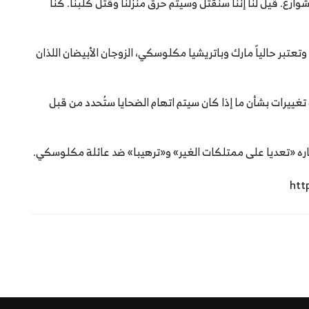
وارع. قيل لنا إننا سنُقتل وسيتم حرق منزلنا وقتل كلبنا. كنا
عتبر حالياً مارك وباتريشيا مكلوسكي، الزوجان الأبيضان اللذان
يرات بشأن ما إذا كان سيتم اتهام الضحايا ستُحدد من قبل
اره «تعديا على ممتلكات الغير» و«ترهيبا» ضد عائلة مكلوسكي.