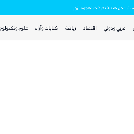
خفر السواحل والبحرية اليمنية ينقذان طاقم سفينة شحن هندية تعرضت لهجوم بزورق مفخخ
الفرصة التي انتظرها الحوثي!
عربي ودولي
اقتصاد
رياضة
كتابات وآراء
علوم وتكنولوج