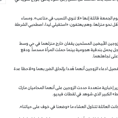
م الجمعة قائلة إنها «لا تنوي التسبب في متاعب». ومساء
 مؤلفة من 500 شخص على الأقل نحو منزلها، وهم يهتفون: «استقيلي ليدا، اصطحبي الشرطة
زوجين الأبيضين المسلحين يقفان خارج منزلهما في حي وسط
ل يحمل بندقية هجومية بينما حملت المرأة مسدساً. ودفع
 على تجاهلهما.
فصيل ادعاء الزوجين أنهما هُددا بإلحاق الضرر بهما و«لاحظا عدة
ارير إخبارية متعددة حددت الزوجين على أنهما المحاميان مارك
» الكبير الذي شوهد في لقطات فيديو.
انت العائلة تتناول العشاء ما «وضعنا في خوف على حياتنا».