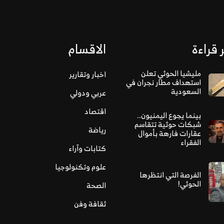
 قراءة
الاقسام
مليشيا الحوثي تعلن
اخبار وتقارير
استهداف مطار نجران في
السعودية
عربي ودولي
اقتصاد
بينما يجوع اليمنيون..
شبكات حوثية تتقاسم
رياضة
عقارات فارهة بأموال
الفقراء
كتابات وآراء
علوم وتكنولوجيا
الفرصة التي انتظرها
الحوثي!
الصحة
ثقافة وفن