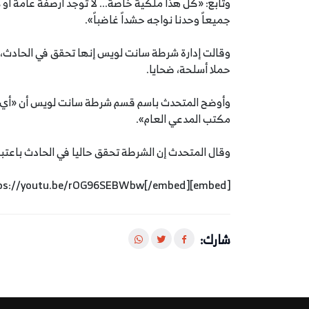
وتابع: «كل هذا ملكية خاصة... لا توجد أرصفة عامة أو ش
جميعاً وحدنا نواجه حشداً غاضباً».
وقالت إدارة شرطة سانت لويس إنها تحقق في الحادث، وت
حملا أسلحة، ضحايا.
وأوضح المتحدث باسم قسم شرطة سانت لويس أن «أي تغي
مكتب المدعي العام».
وقال المتحدث إن الشرطة تحقق حاليا في الحادث باعتب
[embed]https://youtu.be/rOG96SEBWbw[/embed]
شارك: