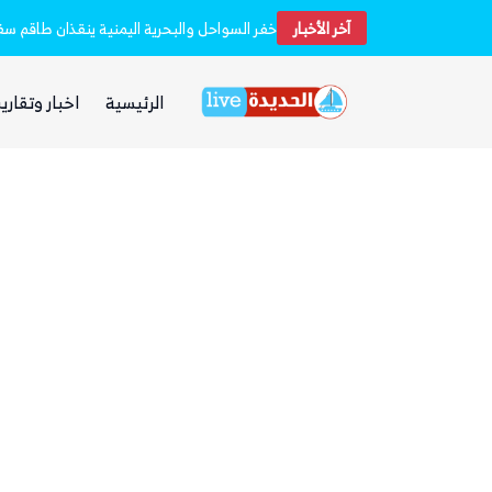
آخر الأخبار
استشهاد 45 جندياً في قصف حوثي استهدف معسكرين لقوات الطوارئ في مأرب وحضرموت
الرئيسية
اخبار وتقارير