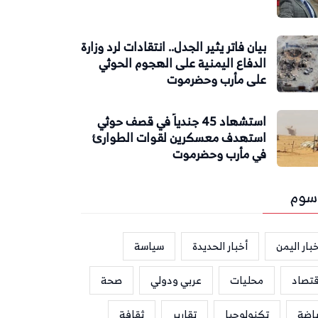
بيان فاتر يثير الجدل.. انتقادات لرد وزارة
الدفاع اليمنية على الهجوم الحوثي
على مأرب وحضرموت
استشهاد 45 جندياً في قصف حوثي
استهدف معسكرين لقوات الطوارئ
في مأرب وحضرموت
سوم
بار اليمن
أخبار الحديدة
سياسة
قتصاد
محليات
عربي ودولي
صحة
ياضة
تكنولوجيا
تقارير
ثقافة