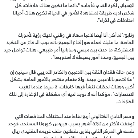
الإسباني لكرة القدم، فأجاب: "دائما ما تكون هناك خلافات، كل
شخص لديه طريقة لمشاهدة الأمور في الحياة، تكون هناك أحيانا
اختلافات في الآراء".
وتابع:"لم أكن أنا أيضا لاعبا سهلا في وقتي، لديك رؤية لأمورك
الخاصة، ما عليك فعله هو إقناع الجميع بأنه يجب الدفاع عن الفكرة
المشتركة، ما حدث بين ميسي وسارابيا أمر طبيعي، هناك تواصل جيد
بين الجميع، وهذه أمور بسيطة لا أهتم بها".
وعن حالة فقدان الثقة بين اللاعبين والكادر التدريبي قال سيتين إن
"علاقتهم باللاعبين جيدة، والاهتمام مقتصر بالأمور العامة بشكل
أكبر، وهناك لحظات تنشأ فيها خلافات، لا سيما عندما تغيب
الانتصارات"، مؤكدا أنه لا توجد لديه أي مشكلة في الإشارة إلى تلك
الخلافات.
وخسر النادي الكتالوني أربع نقاط منذ استئناف المنافسات التي
توقفت لأكثر من ثلاثة أشهر بسبب فيروس كورونا المستجد، فوجد
نفسه في المركز الثاني بفارق نقطتين خلف غريمه التقليدي ريال