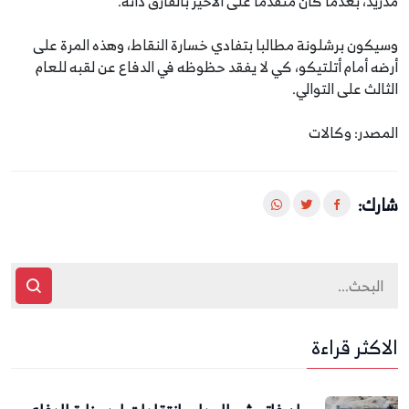
مدريد، بعدما كان متقدما على الأخير بالفارق ذاته.
وسيكون برشلونة مطالبا بتفادي خسارة النقاط، وهذه المرة على
أرضه أمام أتلتيكو، كي لا يفقد حظوظه في الدفاع عن لقبه للعام
الثالث على التوالي.
المصدر: وكالات
شارك:
الاكثر قراءة