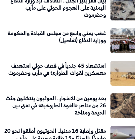
بيان فاتر يثير الجدل.. انتقادات لرد وزارة الدفاع
اليمنية على الهجوم الحوثي على مأرب
وحضرموت
غضب يمني واسع من مجلس القيادة والحكومة
ووزارة الدفاع (تفاصيل)
استشهاد 45 جندياً في قصف حوثي استهدف
معسكرين لقوات الطوارئ في مأرب وحضرموت
بعد يومين من الانفجار.. الحوثيون ينتشلون جثث
26 من عناصر «القوة الصاروخية» في نفق بين
الحيمة ومناخة
مقتل وإصابة 16 مدنيا.. الحوثيون أطلقوا نحو 20
صاروخًا بالستيًا و15 طائرة مسيرة على مأرب