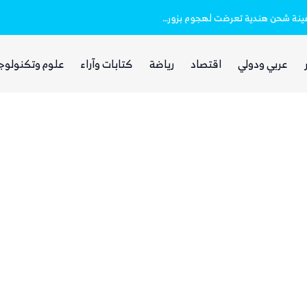
خفر السواحل والبحرية اليمنية ينقذان طاقم سفينة شحن هندية تعرضت لهجوم بزورق مفخخ
الفرصة التي انتظرها الحوثي!
عربي ودولي
اقتصاد
رياضة
كتابات وآراء
علوم وتكنولوج