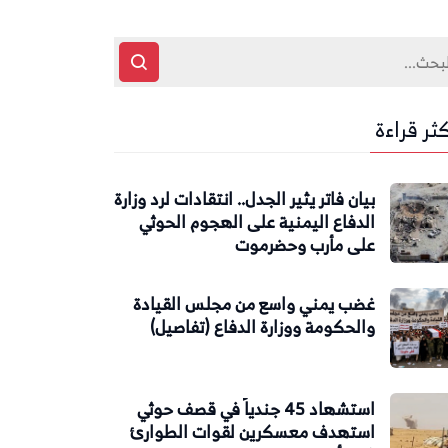
كثر قراءة
بيان فاتر يثير الجدل.. انتقادات لرد وزارة
الدفاع اليمنية على الهجوم الحوثي
على مأرب وحضرموت
غضب يمني واسع من مجلس القيادة
والحكومة ووزارة الدفاع (تفاصيل)
استشهاد 45 جندياً في قصف حوثي
استهدف معسكرين لقوات الطوارئ