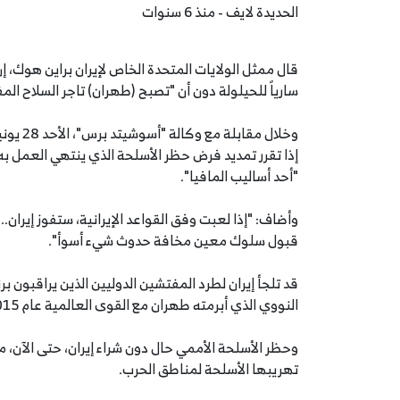
الحديدة لايف - منذ 6 سنوات
قال ممثل الولايات المتحدة الخاص لإيران براين هوك، إ
سارياً للحيلولة دون أن "تصبح (طهران) تاجر السلاح ال
إذا تقرر تمديد فرض حظر الأسلحة الذي ينتهي العمل به 
"أحد أساليب المافيا".
وأضاف: "إذا لعبت وفق القواعد الإيرانية، ستفوز إيران.
قبول سلوك معين مخافة حدوث شيء أسوأ".
قد تلجأ إيران لطرد المفتشين الدوليين الذين يراقبون ب
النووي الذي أبرمته طهران مع القوى العالمية عام 2015.
وحظر الأسلحة الأممي حال دون شراء إيران، حتى الآن، م
تهريبها الأسلحة لمناطق الحرب.