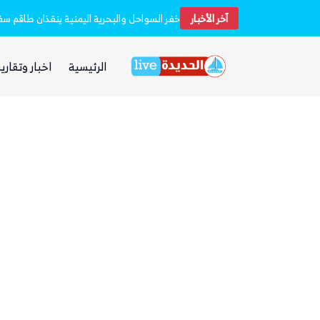
آخر الأخبار
استشهاد 45 جندياً في قصف حوثي استهدف معسكرين لقوات الطوارئ في مأرب وحضرموت
الرئيسية
اخبار وتقارير