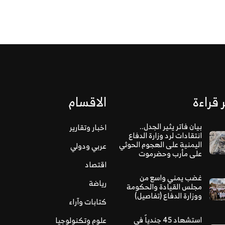
 قراءة
الاقسام
بيان فاتر يثير الجدل..
اخبار وتقارير
انتقادات لرد وزارة الدفاع
اليمنية على الهجوم الحوثي
عربي ودولي
على مأرب وحضرموت
اقتصاد
غضب يمني واسع من
رياضة
مجلس القيادة والحكومة
ووزارة الدفاع (تفاصيل)
كتابات وآراء
استشهاد 45 جندياً في
علوم وتكنولوجيا