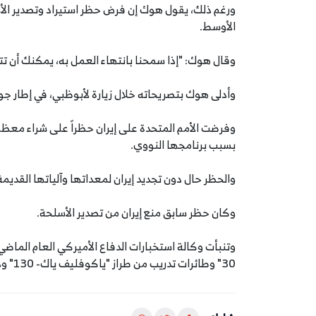
ورغم ذلك، يقول هوك إن فرض حظر استيراد وتصدير الأ
الأوسط.
وقال هوك: "إذا سمحنا بانتهاء العمل به، يمكنك أن تتأ
وأدلى هوك بتصريحاته خلال زيارة لأبوظبي، في إطار جو
بسبب برنامجها النووي.
والحظر حال دون تجديد إيران لمعداتها وآلياتها القديمة وال
وكان حظر سابق منع إيران من تصدير الأسلحة.
وتنبأت وكالة استخبارات الدفاع الأميركي العام الماضي
30" وطائرات تدريب من طراز "ياكوفليف ياك- 130" ودبابات من طراز "تي- 90"، حال رفع الحظر عنها.