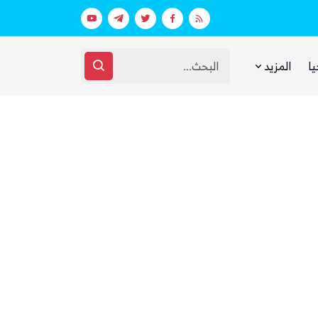
بينما يجوع اليمنيون.. شبكات حوثية تتقا
يا
المزيد