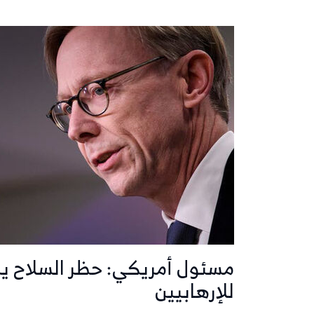
مسئول أمريكي: حظر السلاح يمن
للإرهابيين