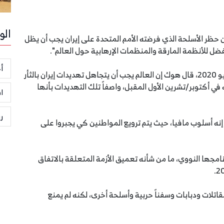
الو
ن حظر الأسلحة الذي فرضته الأمم المتحدة على إيران يجب أن يظل
مفضل للأنظمة المارقة والمنظمات الإرهابية حول العالم".
أخ
وخلال مقابلة مع وكالة "أسوشيتد برس"، الأحد 28 يونيو 2020، قال هوك إن العالم يجب أن يتجاهل تهديدات إيران بالثأر
في أكتوبر/تشرين الأول المقبل، واصفاً تلك التهديدات بأنها
ا
ر
. إنه أسلوب مافيا، حيث يتم ترويع المواطنين كي يجبروا على
رنامجها النووي، ما من شأنه تعميق الأزمة المتعلقة بالاتفاق
قاتلات ودبابات وسفناً حربية وأسلحة أخرى، لكنه لم يمنع