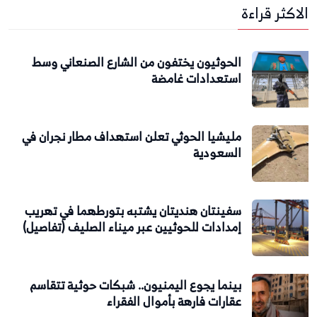
الاكثر قراءة
الحوثيون يختفون من الشارع الصنعاني وسط
استعدادات غامضة
مليشيا الحوثي تعلن استهداف مطار نجران في
السعودية
سفينتان هنديتان يشتبه بتورطهما في تهريب
إمدادات للحوثيين عبر ميناء الصليف (تفاصيل)
بينما يجوع اليمنيون.. شبكات حوثية تتقاسم
عقارات فارهة بأموال الفقراء