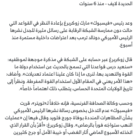
الحديدة لايف - منذ 6 سنوات
وعد رئيس «فيسبوك» مارك زوكربرغ بإعادة النظر في القواعد التي
حالت دون ممارسة الشبكة الرقابة على رسائل مثيرة للجدل نشرها
الرئيس الأميركي دونالد ترمب بعد اعتراضات داخلية مستمرة منذ
أسبوع.
قال زوكربرغ عبر حسابه على الشبكة في مذكرة موجهة لموظفيه:
«سنعيد درس قواعدنا التي تسمح بالحديث عن استخدام دولة ما
القوة والتهديد بها، لنرى ما إذا كان علينا اعتماد تعديلات». وأضاف:
«هذا الأمر يعني في المقام الأول استخدام القوة المفرطة. ونظراً إلى
تاريخ الولايات المتحدة الحساس، يتطلب ذلك اهتماماً خاصاً».
وحسب وكالة الصحافة الفرنسية، فإنه خلافاً لـ«تويتر»، قررت
«فيسبوك» عدم التدخل بخصوص رسالة نشرها الرئيس الأميركي
بشأن المظاهرات المنددة بوفاة جورج فلويد وقال فيها إن «عمليات
النهب ستواجَه فوراً بالرصاص». وقال زوكربرغ: «أقرّ بأن القرار الذي
اتخذته الأسبوع الماضي أثار الغضب أو خيبة الأمل أو جرح كثيرين