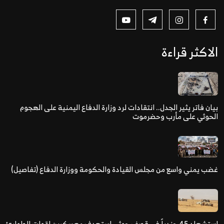
الاكثر قراءة
بيان فاتر يثير الجدل.. انتقادات لرد وزارة الدفاع اليمنية على الهجوم
الحوثي على مأرب وحضرموت
غضب يمني واسع من مجلس القيادة والحكومة ووزارة الدفاع (تفاصيل)
استشهاد 45 جندياً في قصف حوثي استهدف معسكرين لقوات الطوارئ