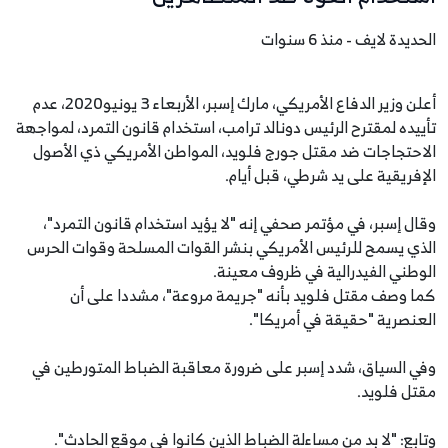
الحديدة لايف - منذ 6 سنوات
أعلن وزير الدفاع الأمريكي، مارك إسبر، الأربعاء 3 يونيو2020، عدم
تأييده لمقترح الرئيس دونالد ترامب، استخدام قانون التمرد، لمواجهة
الاحتجاجات ضد مقتل جورج فلويد، المواطن الأمريكي ذي الأصول
الإفريقية على يد شرطي، قبل أيام.
وقال إسبر، في مؤتمر صحفي إنه "لا يؤيد استخدام قانون التمرد"،
الذي يسمح للرئيس الأمريكي بنشر القوات المسلحة وقوات الحرس
الوطني الفيدرالية في ظروف معينة.
كما وصف مقتل فلويد بأنه "جريمة مروعة"، مشددا على أن
العنصرية "حقيقة في أمريكا".
وفي السياق، شدد إسبر على ضرورة معاقبة الضباط المتورطين في
مقتل فلويد.
وتابع: "لا بد من مساءلة الضباط الذين كانوا في موقع الحادث".