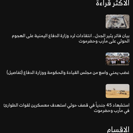
الاكثر قراءة
بيان فاتر يثير الجدل.. انتقادات لرد وزارة الدفاع اليمنية على الهجوم
الحوثي على مأرب وحضرموت
غضب يمني واسع من مجلس القيادة والحكومة ووزارة الدفاع (تفاصيل)
استشهاد 45 جندياً في قصف حوثي استهدف معسكرين لقوات الطوارئ
في مأرب وحضرموت
الاقسام