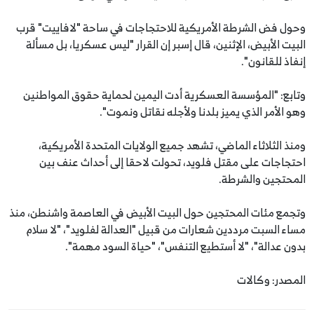
وحول فض الشرطة الأمريكية للاحتجاجات في ساحة "لافاييت" قرب
البيت الأبيض، الإثنين، قال إسبر إن القرار "ليس عسكريا، بل مسألة
إنفاذ للقانون".
وتابع: "المؤسسة العسكرية أدت اليمين لحماية حقوق المواطنين
وهو الأمر الذي يميز بلدنا ولأجله نقاتل ونموت".
ومنذ الثلاثاء الماضي، تشهد جميع الولايات المتحدة الأمريكية،
احتجاجات على مقتل فلويد، تحولت لاحقا إلى أحداث عنف بين
المحتجين والشرطة.
وتجمع مئات المحتجين حول البيت الأبيض في العاصمة واشنطن، منذ
مساء السبت مرددين شعارات من قبيل "العدالة لفلويد"، "لا سلام
بدون عدالة"، "لا أستطيع التنفس"، "حياة السود مهمة".
المصدر: وكالات