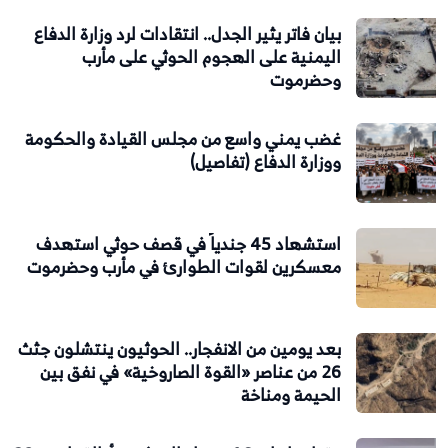
بيان فاتر يثير الجدل.. انتقادات لرد وزارة الدفاع
اليمنية على الهجوم الحوثي على مأرب
وحضرموت
غضب يمني واسع من مجلس القيادة والحكومة
ووزارة الدفاع (تفاصيل)
استشهاد 45 جندياً في قصف حوثي استهدف
معسكرين لقوات الطوارئ في مأرب وحضرموت
بعد يومين من الانفجار.. الحوثيون ينتشلون جثث
26 من عناصر «القوة الصاروخية» في نفق بين
الحيمة ومناخة