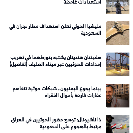
استعدادات غامضة
مليشيا الحوثي تعلن استهداف مطار نجران في
السعودية
سفينتان هنديتان يشتبه بتورطهما في تهريب
إمدادات للحوثيين عبر ميناء الصليف (تفاصيل)
بينما يجوع اليمنيون.. شبكات حوثية تتقاسم
عقارات فارهة بأموال الفقراء
ذا ناشيونال: توسع حضور الحوثيين في العراق
مرتبط بالهجوم على السعودية