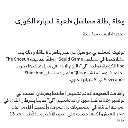
وفاة بطلة مسلسل «لعبة الحبار» الكوري
الحديدة لايف - منذ سنة
توفيت الممثلة لي جو سيل عن عمر يناهز 81 عامًا، وذلك بعد
مشاركتها في مسلسل Squid Game، ووفقًا لصحيفة The Chosun
Ilbo الكورية، توفيت "لي"، اليوم الأحد، في منزل عائلتها بكوريا
الجنوبية، وسيتم تشييع جنازتها من مستشفى Shinchon
Severance في 5 فبراير الجاري.
وأضافت الصحيفة أنه تم تشخيص إصابتها بسرطان المعدة في
نوفمبر 2024، كما سبق أن تم تشخيص "لي" سابقًا بسرطان الثدي في
المرحلة الثالثة، في الخمسينات من عمرها، وأعطيت أقل من عام
واحد للعيش، لكنها حصلت على الضوء الأخضر من الأطباء بعد 13
عامًا.