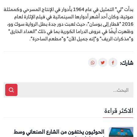
بدأت "لي" التمثيل في عام 1964 بأدوار في الإنتاج المسرحي وكممثلة
صوتية، وكان أحد أشهر أدوارها السينمائية في فيلم الإثارة لعام
2016 "قطار إلى بوسان"، حيث لعبت دور جدة بطل الرواية سوك وو،
وظهرت أيضًا في عروض الدراما الكورية بما في ذلك "العداد الخارق"
و"مذكرات الريف" و"إنه جميل الآن" و"مطعم الساحرة".
شارك:
الاكثر قراءة
الحوثيون يختفون من الشارع الصنعاني وسط