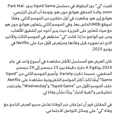
لعبت "لي" دور البطولة في مسلسل Squid Game بدور Park Mal-
soon، والدة المحقق هوانج جون هو، وزوجة أب الرجل الرئيسي،
هوانج إين هو، وظهرت في أول حلقتين من الموسم الثاني، وفقًا
لموقع IMDb الخاص بها، وفي الموسم الثاني يتعاون هوانج جون هو
مع صياد للعثور على الجزيرة حيث يدير أخوه غير الشقيق الألعاب،
ومن غير الواضح ما إذا كانت "لي" ستظهر في الموسم الثالث والأخير،
الذي تم تصويره قبل وفاتها وسيُعرض لأول مرة على Netflix في
يونيو 2025.
كان العرض هو المسلسل الأكثر مشاهدة في أسبوع واحد في عام
2024 بواقع 4.9 مليار دقيقة بين 23 ديسمبر إلى 29 ديسمبر
المنقضي، حسبما ذكرت Variety، وأصبح الموسم الثاني من "Squid
Game" أيضًا ثالث أكثر المواسم التلفزيونية مشاهدة على Netflix،
خلف الموسم الأول من "Squid Game" و"Wednesday"، ولم تصدر
نتفليكس و"لعبة الحبار" بيانًا بشأن وفاة لي.
في المقابل فور أن تم إعلان خبر الوفاة تفاعل محبو العرض الناجح مع
وفاة "لي" على وسائل التواصل الاجتماعي.