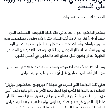
على الأسطح
الحديدة لايف - منذ 6 سنوات
يستمر الباحثون حول العالم في فك خبايا الفيروس المستجد الذي
حصد أرواح أكثر من 320 ألف إنسان حتى الآن، وضمن مساعيهم هذه
يجرون دراسات وأبحاث تكشف بشكل متواصل مستجدات عن الوباء
وطرق تفشيه بانتظار التوصل إلى لقاح، أجمعت العديد من المصادر
الطبية أنه لن يكون قبل مطلع العام المقبل في أحسن تقدير.
وفي آخر تلك الأبحاث، أظهرت دراسة جديدة كيفية انتشار الفيروس
من خلال أشخاص مصابين قبل أن تظهر عليهم أية أعراض.
ففي تلك الدراسة التي نشرت في مجلة "اميرجينغ إنفكشوس ديزيزز"
الصادرة عن المراكز الأميركية لمكافحة الأمراض والوقاية منها (سي
دي سي)، فحص باحثون في الصين غرفتي فندق وضع فيهما طالبان
عادا إلى الصين في 19 و20 آذار/مارس، ولم تظهر عليهما أية أعراض
إصابة، لكن تم نقلهما إلى فندق ليخضعا للحجر الصحي 14 يوما.