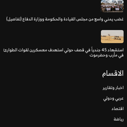
غضب يمني واسع من مجلس القيادة والحكومة ووزارة الدفاع (تفاصيل)
استشهاد 45 جندياً في قصف حوثي استهدف معسكرين لقوات الطوارئ
في مأرب وحضرموت
الاقسام
اخبار وتقارير
عربي ودولي
اقتصاد
رياضة