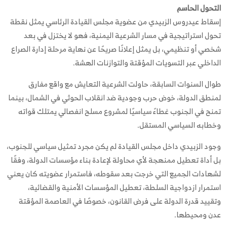
التحول الحاسم
إسقاط عيدروس الزبيدي من عضوية مجلس القيادة الرئاسي يمثل نقطة
تحول استراتيجية في مسار الشرعية اليمنية، فهو لا يختزل في بعد
شخصي أو تنظيمي، بل يمثل إعلانًا صريحًا عن نهاية مرحلة إدارة الصراع
الداخلي عبر التسويات المؤقتة والتوازنات الهشة.
طوال السنوات السابقة، حاولت الشرعية التعايش مع واقع مفارق
لمنطق الدولة، خوض حرب وجودية ضد انقلاب الحوثي في الشمال، بينما
تمنح في الجنوب غطاءً سياسيًا لمشروع مسلح انفصالي يمتلك قواته
وخطابه السياسي المستقل.
وجود الزبيدي داخل مجلس القيادة لم يكن مجرد تمثيل سياسي للجنوب،
بل أداة تعطيل ممنهجة لأي محاولة لإعادة بناء مؤسسات الدولة، وفقًا
لشهادات الجميع التي خرجت بعد سقوطه، فاستمرار عضويته كان يعني
استمرار ازدواجية السلطة، تعطيل المؤسسات الأمنية والقضائية،
وتقييد قدرة الدولة على فرض القانون، خصوصًا في العاصمة المؤقتة
عدن ومحيطها.