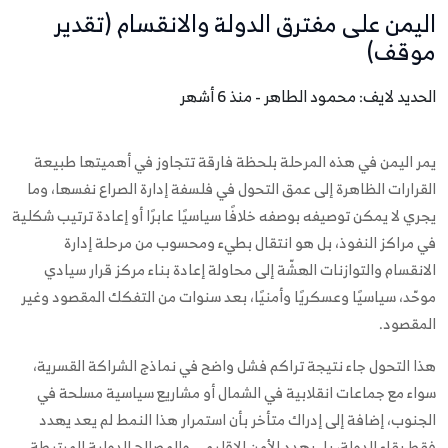
اليمن على مفترق الدولة والانقسام (تقدير
موقف)
الحديد لايف: محمود الطاهر - منذ 6 أشهر
يمر اليمن في هذه المرحلة بلحظة فارقة تتجاوز في أهميتها طبيعة
القرارات الظاهرة إلى عمق التحول في فلسفة إدارة الصراع نفسها، وما
يجري لا يمكن توصيفه بوصفه خلافًا سياسيًا عابرًا أو إعادة ترتيب شكلية
في مراكز النفوذ، بل هو انتقال بطيء ومحسوب من مرحلة إدارة
الانقسام والتوازنات الهشّة إلى محاولة إعادة بناء مركز قرار سيادي
موحّد، سياسيًا وعسكريًا وأمنيًا، بعد سنوات من التفكك المقصود وغير
المقصود.
هذا التحول جاء نتيجة تراكم فشل واضح في نماذج الشراكة القسرية،
سواء مع جماعات انقلابية في الشمال أو مشاريع سياسية مسلحة في
الجنوب، إضافة إلى إدراك متأخر بأن استمرار هذا النمط لم يعد يهدد
فقط بقاء الدولة، بل يهدد الأمن الإقليمي والمصالح الدولية المرتبطة