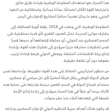
هذا التحرك هو استهداف المقاومة الوطنية بقيادة طارق صالح،
باعتبارها القوة الأكثر انضباطًا، نجاحًا ميدانيًا، واستقلالية عن النفوذ
الحزبي، وهو ما يمثل تهديدًا مباشرًا لمشاريع الإخوان في اليمن.
المقاومة الوطنية، التي وصلت في 2018 رفقة ألوية العمالقة، إلى
مشارف موانئ الحديدة، تمثل العمود الفقري لأي قدرة مستقبلية على
الحسم العسكري ضد الحوثي، أي محاولة لإضعافها أو دمجها قسرًا
ضمن تشكيلات مخترقة حزبيًا سيؤدي إلى تفكيك هذه القوة، وإعادة
إنتاج بيئة الانقسامات السابقة، ويعطي الحوثي فرصة لإعادة ترتيب
صفوفه دون أي تكلفة حقيقية.
من منظور استراتيجي، الحفاظ على هذه القوة، تطويرها، وإدماجها ضمن
هيكل الدولة الوطني يظل شرطًا أساسيًا لأي حل سياسي أو عسكري
مستدام، فنجاح الدولة في المدى القصير مرتبط بقدرتها على حماية هذه
الأداة، بينما أي خطأ في هذا المسار سيؤدي إلى إعادة إنتاج الأزمة
نفسها التي شهدتها البلاد منذ عشر سنوات.
قد يكون هناك أهداف سرية للتنظيم الدولي للإخوان المسلمين وذراعه