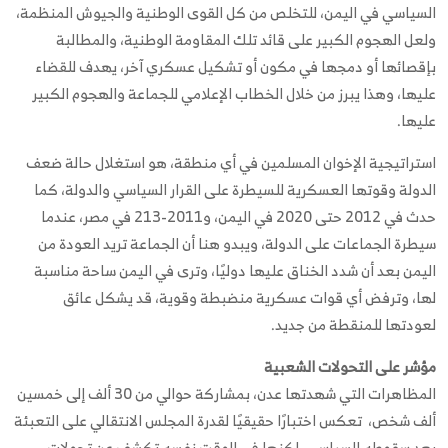
السياسي في اليمن، للتخلص من كل القوى الوطنية والجيوش المنظمة،
ولعل الهجوم الكبير على قائد تلك المقاومة الوطنية، والمطالبة
بإقصائها أو دمجها في مكون أو تشكيل عسكري آخر، يهدف للقضاء
عليها، وهذا يبرز من خلال الخطاب الإعلامي للجماعة والهجوم الكبير
عليها.
استراتيجية الإخوان المسلمين في أي منطقة، هو استغلال حالة ضعف
الدولة وقوتها العسكرية للسيطرة على القرار السياسي والدولة، كما
حدث في 2012 حتى 2020 في اليمن، و2011-213 في مصر، عندما
سيطرة الجماعات على الدولة، ويبدو هنا أن الجماعة تريد العودة من
اليمن بعد أن شدد الخناق عليها دوليًا، وترى في اليمن ساحة مناسبة
لها، وترفض أي قوات عسكرية منضبطة وقوية، قد يشكل عائق
لعودتها للمنقطة من جديد.
مؤشر على التحولات الشعبية
المظاهرات التي شهدتها عدن، بمشاركة حوالي من 30 ألف إلى خمسين
ألف شخص، تعكس اختبارًا حقيقيًا لقدرة المجلس الانتقالي على التعبئة
بعد سقوطه السياسي، لكنها في الوقت نفسه تكشف عن تحولات