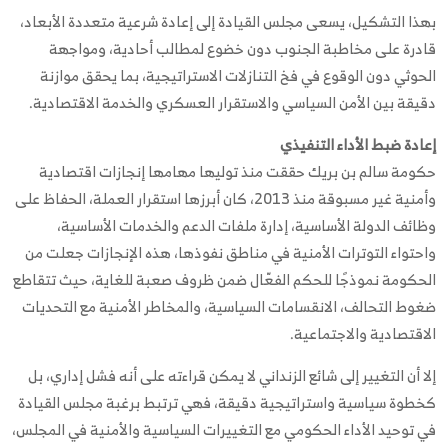
بهذا التشكيل، يسعى مجلس القيادة إلى إعادة شرعية متعددة الأبعاد،
قادرة على مخاطبة الجنوب دون خضوع لمطالب أحادية، ومواجهة
الحوثي دون الوقوع في فخ التنازلات الاستراتيجية، بما يحقق موازنة
دقيقة بين الأمن السياسي والاستقرار العسكري والخدمة الاقتصادية.
إعادة ضبط الأداء التنفيذي
حكومة سالم بن بريك حققت منذ توليها مهامها إنجازات اقتصادية
وأمنية غير مسبوقة منذ 2013، كان أبرزها استقرار العملة، الحفاظ على
وظائف الدولة الأساسية، إدارة ملفات الدعم والخدمات الأساسية،
واحتواء التوترات الأمنية في مناطق نفوذها، هذه الإنجازات جعلت من
الحكومة نموذجًا للحكم الفعّال ضمن ظروف صعبة للغاية، حيث تتقاطع
ضغوط التحالف، الانقسامات السياسية، والمخاطر الأمنية مع التحديات
الاقتصادية والاجتماعية.
إلا أن التغيير إلى شائع الزنداني لا يمكن قراءته على أنه فشل إداري، بل
كخطوة سياسية واستراتيجية دقيقة، فهي ترتبط برغبة مجلس القيادة
في توحيد الأداء الحكومي مع التغييرات السياسية والأمنية في المجلس،