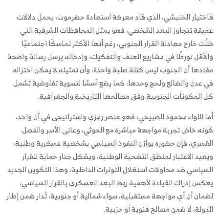
فاختيار الخنبشي، الذي قاد معركة استعادة حضرموت، يحمل دلالات
عميقة تتجاوز البعد الشخصي، فهو يمثل المحافظات الشرقية التي
ظلّت خارج معادلة القرار الجنوبي، رغم أنها الأكثر تماسكًا اجتماعيًا
والأقل تورطًا في مشاريع العنف والتفكيك، وإدخاله يرسل رسالة واضحة
مفادها أن الجنوب ليس كتلة صلبة واحدة، وأن تمثيله لا يمكن اختزاله
في عدن والضالع ولحج وحدها، كما يضع أسسًا لتسوية تفاوضية تشمل
كل المكونات الجنوبية وفق مصالحها التاريخية والجغرافية.
أما اللواء محمود الصبيحي، فهو عنصر رمزي واستراتيجي في آن واحد،
كونه خاض تجربة مواجهة مباشرة مع الحوثي، وعانى الأسر والفصل
القسري، فإن حضوره يوازن النفوذ السياسي بشخصية عسكرية وطنية،
ويعيد الاعتبار لمنطق التضحية الوطنية، ويشكل جدار حماية للقرار
السياسي ضد محاولات استغلال التوترات الداخلية، وهذا التكوين الجديد
يعكس إدراك القيادة لأهمية ربط البعد العسكري بالقرار السياسي،
لضمان أن أي مواجهة مستقبلية، سواء شمالية أو جنوبية، تُدار ضمن إطار
الدولة، لا ضمن مصالح فئوية أو حزبية.