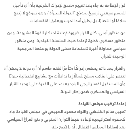
قرار الإطاحة به جاء بعد تقييم معمق لإدراك الشرعية بأن أي تأجيل
للحسم سيعني ترسيخ نموذج “الدولة المجزأة”، وهو نموذج لا يُنتج
سلامًا أو انتصارًا، بل يطيل أمد الحرب ويعمّق الانقسامات.
من منظور أمني، كان القرار ضرورة لإعادة احتكار القوة المشروعة، ومن
منظور عسكري خطوة لإعادة ضبط السلسلة القيادية، ومن منظور
سياسي محاولة أخيرة لاستعادة معنى الدولة بوصفها المرجعية
الوحيدة للقرار.
والقرار بحد ذاته يعكس إدراكًا متأخرًا لكنه حاسم أن أي دولة لا يمكن أن
تنتصر على انقلاب مسلح شمالًا إذا تواطأت مع مشاريع انفصالية جنوبًا،
وأن المستقبل الاستراتيجي للبلاد يعتمد على القدرة على توحيد القرار
السياسي والعسكري ضمن إطار الدولة.
إعادة تركيب مجلس القيادة
تعيين سالم الخنبشي واللواء محمود الصبيحي في مجلس القيادة جاء
كخطوة استراتيجية لإعادة ضبط التوازن الجنوبي ومنع الفراغ السياسي
بعد إسقاط المجلس الانتقالي أو بالأصح حله.