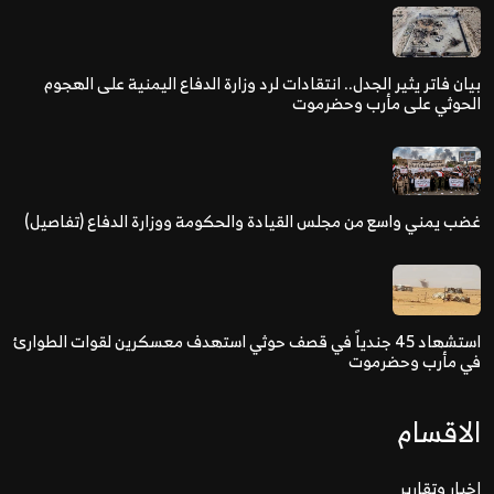
بيان فاتر يثير الجدل.. انتقادات لرد وزارة الدفاع اليمنية على الهجوم
الحوثي على مأرب وحضرموت
غضب يمني واسع من مجلس القيادة والحكومة ووزارة الدفاع (تفاصيل)
استشهاد 45 جندياً في قصف حوثي استهدف معسكرين لقوات الطوارئ
في مأرب وحضرموت
الاقسام
اخبار وتقارير