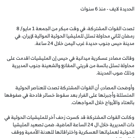
الحديدة لايف - منذ 6 سنوات
تصدت القوات المشتركة، في وقت مبكر من الجمعة 1 مايو/ 8
رمضان لثاني محاولة تسلل للمليشيا الحوثية الموالية لإيران، في
مدينة حيس جنوب حديدة غرب اليمن خلال 24 ساعة.
وقالت مصادر عسكرية ميدانية في حيس إن المليشيات اقدمت على
محاولة تسلل بائسة من قريتي المقانع والشعينة جنوب المديرية
وذلك صوب المدينة.
وأوضحت المصادر، أن القوات المشتركة تصدت للعناصر الحوثية
المتسللة وأجبرتها على الفرار بعد سقوط خسائر فادحة في صفوفها
بالعتاد والأرواح خلال المواجهات.
وكانت القوات المشتركة قد كسرت زحف آخر للمليشيات الحوثية في
ذات المديرية خلال ال 24 الساعة الماضية، ضمن تصعيد المليشيا
الحوثية لعملياتها العسكرية واختراقاتها للهدنة الأممية ووقف