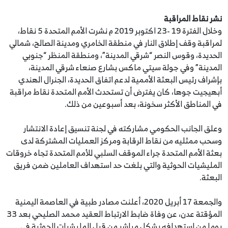
نشر نقاط المراقبة
وخلال الفترة 19 -23 اكتوبر 2019 م نشرت الأمم المتحدة 5 نقاط،
لمراقبة وقف إطلاق النار في منطقة الخامري ومدينة الصالح، شمالي
الحديدة، وقوس النصر “شرقي المدينة”، ‎ومنطقة المنظر “جنوبي
المدينة” وفي جولة سيتي ماكس بشارع صنعاء شرقي المدينة،
بإشراف رئيس البعثة الأممية لدعم اتفاق الحديدة، الجنرال الهندي
أبهيجيت جوها، كان يفترض أن تستحدث الأمم المتحدة نقاط مراقبة
في المناطق الأكثر سخونة، بعد أسبوعين من ذلك.
وعلق الجانب الحكومي مشاركته في لجنة تنسيق إعادة الانتشار
وسحب ممثليه من نقاط الرقابة ومركز العمليات المشتركة لدى
بعثة الأمم المتحدة جراء الموقف السلبي للأمم المتحدة تجاه خروقات
المليشيات الحوثية والتي بلغت حد استهداف العاملين ضمن فريق
البعثة.
والجمعة 17 أبريل 2020، أعلنت مصادر طبية في العاصمة اليمنية
المؤقتة عدن، عن وفاة ضابط الارتباط العقيد محمد الصليحي بعد 33
يوما من استهدافه بشكل مباشر من قبل المليشيات الحوثية في