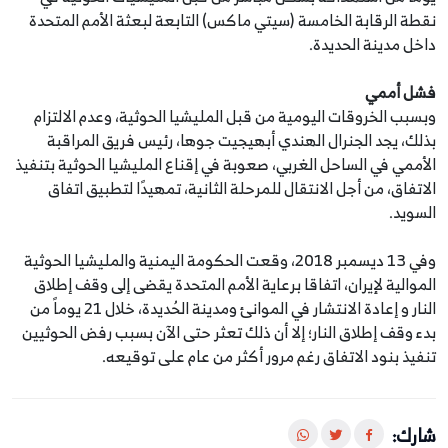
نقطة الرقابة الخامسة (سيتي ماكس) التابعة لبعثة الأمم المتحدة
داخل مدينة الحديدة.
فشل أممي
وبسبب الخروقات اليومية من قبل المليشيا الحوثية، وعدم الالتزام
بذلك، يجد الجنرال الهندي أبهيجيت جوها، رئيس فريق المراقبة
الأممي في الساحل الغربي، صعوبة في إقناع المليشيا الحوثية بتنفيذ
الاتفاق، من أجل الانتقال للمرحلة الثانية، تمهيدًا لتطبيق اتفاق
السويد.
وفي 13 ديسمبر 2018، وقعت الحكومة اليمنية والمليشيا الحوثية
الموالية لإيران، اتفاقا برعاية الأمم المتحدة يقضى إلى وقف إطلاق
النار و إعادة الانتشار في الموانئ ومدينة الحُديدة، خلال 21 يوماً من
بدء وقف إطلاق النار؛ إلا أن ذلك تعثر حتى الآن بسبب رفض الحوثيين
تنفيذ بنود الاتفاق رغم مرور أكثر من عام على توقيعه.
شارك: