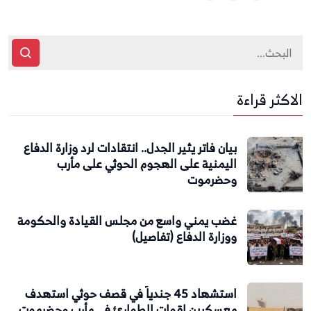
الاكثر قراءة
بيان فاتر يثير الجدل.. انتقادات لرد وزارة الدفاع
اليمنية على الهجوم الحوثي على مأرب
وحضرموت
غضب يمني واسع من مجلس القيادة والحكومة
ووزارة الدفاع (تفاصيل)
استشهاد 45 جندياً في قصف حوثي استهدف
معسكرين لقوات الطوارئ في مأرب وحضرموت