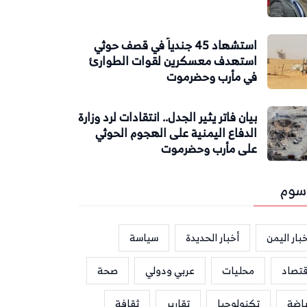
استشهاد 45 جندياً في قصف حوثي
استهدف معسكرين لقوات الطوارئ
في مأرب وحضرموت
بيان فاتر يثير الجدل.. انتقادات لرد وزارة
الدفاع اليمنية على الهجوم الحوثي
على مأرب وحضرموت
سوم
بار اليمن
أخبار الحديدة
سياسة
قتصاد
محليات
عربي ودولي
صحة
ياضة
تكنولوجيا
تقارير
ثقافة