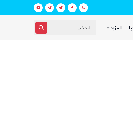
عقارات فارهة بأموال الفقراء
غضب يمني واسع من مجلس القيادة والحك
يا
المزيد