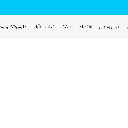
بينما يجوع اليمنيون.. شبكات حوثية تتقاسم 
عربي ودولي
اقتصاد
رياضة
كتابات وآراء
علوم وتكنولوج