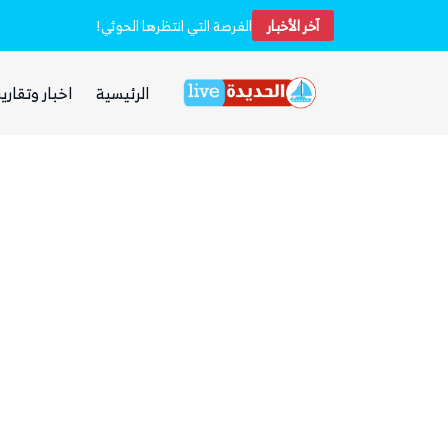
آخر الأخبار
خفر السواحل والبحرية اليمنية ينقذان طاقم سفينة شحن هندية تعرضت لهجوم بزورق مفخخ
الفرصة التي انتظرها الحوثي!
الرئيسية
اخبار وتقارير