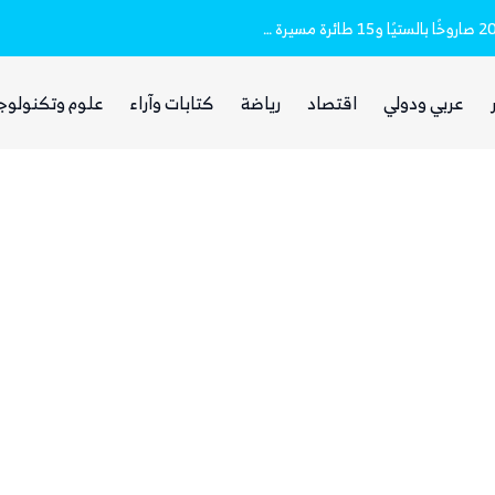
مقتل وإصابة 16 مدنيا.. الحوثيون أطلقوا نحو 20 صاروخًا بالستيًا و15 طائرة مسيرة على مأرب
غضب يمني واسع من مجلس القيادة والحكومة
عربي ودولي
اقتصاد
رياضة
كتابات وآراء
علوم وتكنولوج