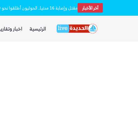
آخر الأخبار
بعد يومين من الانفجار.. الحوثيون ينتشلون جثث 26 من عناصر «القوة الصاروخية» في نفق بين الحيمة ومناخة
الرئيسية
اخبار وتقارير