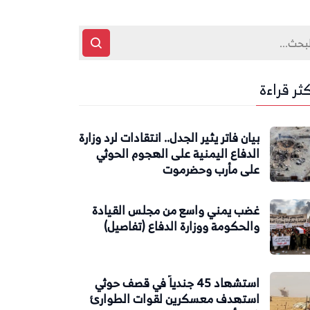
كثر قراءة
بيان فاتر يثير الجدل.. انتقادات لرد وزارة
الدفاع اليمنية على الهجوم الحوثي
على مأرب وحضرموت
غضب يمني واسع من مجلس القيادة
والحكومة ووزارة الدفاع (تفاصيل)
استشهاد 45 جندياً في قصف حوثي
استهدف معسكرين لقوات الطوارئ