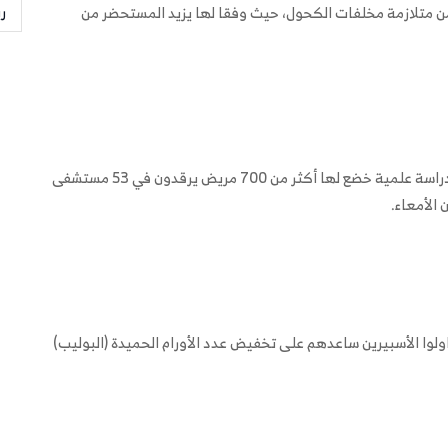
ر
ن متلازمة مخلفات الكحول، حيث وفقا لها يزيد المستحضر من
وتجدر الإشارة إلى أن علماء جامعة ليدز البريطانية، أجروا دراسة علمية خضع لها أكثر من 700 مريض يرقدون في 53 مستشفى
الأمعاء.
 2018، أن المرضى الذين تناولوا الأسبيرين ساعدهم على تخفيض عدد الأورام الحميدة (البوليب)