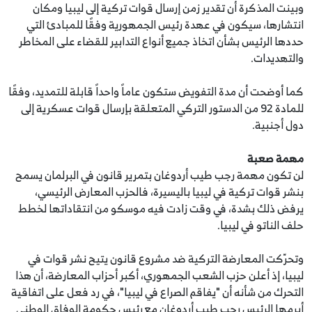
وبينت المذكرة أن تقدير زمن إرسال قوات تركية إلى ليبيا ومكان
انتشارها، سيكون في عهدة رئيس الجمهورية وفقًا للمبادئ التي
حددها الرئيس بشأن اتخاذ جميع أنواع التدابير للقضاء على المخاطر
والتهديدات.
كما أوضحت أن مدة التفويض ستكون عاماً واحداً قابلة للتمديد، وفقًا
للمادة 92 من الدستور التركي المتعلقة بإرسال قوات عسكرية إلى
دول أجنبية.
مهمة صعبة
لن تكون مهمة رجب طيب أردوغان بتمرير قانون في البرلمان يسمح
بنشر قوات تركية في ليبيا باليسيرة، فالحزب المعارض الرئيسي،
يرفض ذلك بشدة، في وقت زادت فيه موسكو من انتقاداتها لخطط
حلف الناتو في ليبيا.
وتحرّكت المعارضة التركية ضد مشروع قانون يتيح نشر قوات في
ليبيا، إذ أعلن حزب الشعب الجمهوري، أكبر أحزاب المعارضة، أن هذا
التحرك من شأنه أن "يفاقم الصراع في ليبيا"، في رد فعل على اتفاقية
أبرمها الرئيس رجب طيب أردوغان مع رئيس حكومة الوفاق الوطني