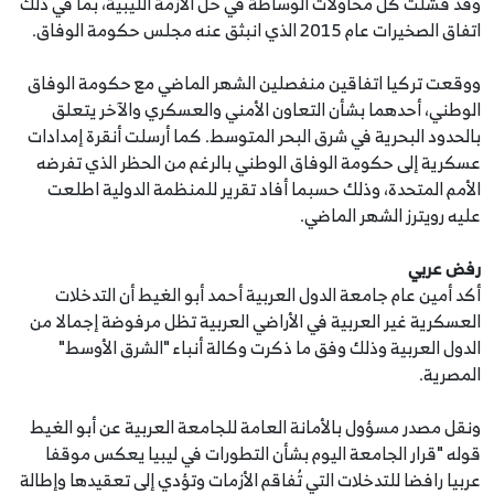
وقد فشلت كل محاولات الوساطة في حلّ الأزمة الليبية، بما في ذلك
اتفاق الصخيرات عام 2015 الذي انبثق عنه مجلس حكومة الوفاق.
ووقعت تركيا اتفاقين منفصلين الشهر الماضي مع حكومة الوفاق
الوطني، أحدهما بشأن التعاون الأمني والعسكري والآخر يتعلق
بالحدود البحرية في شرق البحر المتوسط. كما أرسلت أنقرة إمدادات
عسكرية إلى حكومة الوفاق الوطني بالرغم من الحظر الذي تفرضه
الأمم المتحدة، وذلك حسبما أفاد تقرير للمنظمة الدولية اطلعت
عليه رويترز الشهر الماضي.
رفض عربي
أكد أمين عام جامعة الدول العربية أحمد أبو الغيط أن التدخلات
العسكرية غير العربية في الأراضي العربية تظل مرفوضة إجمالا من
الدول العربية وذلك وفق ما ذكرت وكالة أنباء "الشرق الأوسط"
المصرية.
ونقل مصدر مسؤول بالأمانة العامة للجامعة العربية عن أبو الغيط
قوله "قرار الجامعة اليوم بشأن التطورات في ليبيا يعكس موقفا
عربيا رافضا للتدخلات التي تُفاقم الأزمات وتؤدي إلى تعقيدها وإطالة