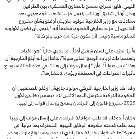
الليبي، فايز السراج، تسمح بالتعاون العسكري بين الطرفين.
وقال أونال شفيق أوز نائب رئيس حزب الشعب الجمهوري بعد
محادثات مع وزير الخارجية مولود جاويش أوغلو بشأن مشروع
القانون، إن حزبه يعارض الخطوة، مضيفاً أنه "ينبغي أن تكون الأولوية
للدبلوماسية وليس لأن نكون جزءًا من حرب بالوكالة".
وأبرز الحزب على لسان شفيق أوز أن ما يجري حالياً "هو القيام
باستعدادات لزيادة الوضع الحالي سوءًا"، لافتاً إلى أنه أبلغ الخارجية أن
هذا "ليس صواباً"، وأن " إرسال قوات إلى هناك في هذه الحالة سيوسع
تأثيرات الصراعات في المنطقة ويؤدي لانتشارها".
وقد أكد وزير الخارجية التركي مولود جاويش أوغلو للصحفيين أن
الحكومة التركية سترسل اليوم الاثنين 30 ديسمبر/كانون الأول
2019 مشروع قانون إلى البرلمان يسمح بإرسال قوات إلى ليبيا.
وكان أردوغان قد طلب موافقة البرلمان على إرسال قوات إلى ليبيا
بعد طلب قدمته حكومة الوفاق الليبية، المعترف بها دوليا، في
معركتها ضد قوات خليفة حفتر الذي تدعمه روسيا والإمارات ومصر.