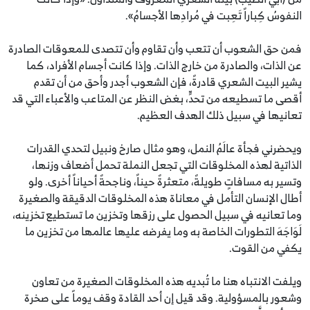
النفوسُ كِباراً تَعِبت في مُرادِها الأجسامُ».
فمن حق الشعوب أن تتعب وأن تقاوم وأن تتصدى للمعوقات الصادرة
عن الذات، والصادرة من خارج الذات. وإذا كانت أجسام الأفراد، كما
يشير البيت الشعري قادرةً، فإن الشعوب أجدر وأحق من أن تقدم
أقصى ما تسطيعه من تحدٍّ، بغض النظر عن المتاعب والأعباء التي قد
تعانيها في سبيل ذلك الهدف العظيم.
ويحضرني فجأة عالَمُ النمل، وهو مثال صارخ ونبيل لتحدي القدرات
الذاتية لهذه المخلوقات التي تجعل النملة تحمل أضعاف وزنها،
وتسير به مسافاتٍ طويلةً، متعثرةً حيناً، وناجحةً أحياناً أخرى. ولو
أطال الإنسان التأمل في معاناة هذه المخلوقات الدقيقة والصغيرة
وما تعانيه في سبيل الحصول على رزقها وتخزين ما تستطيع تخزينه،
لَوَاجَهَ التطورات الخاصة به وما يفرضه عليها عالمها من تخزين ما
يكفي من القوت.
ويلفت الانتباه هنا ما تُبديه هذه المخلوقات الصغيرة من تعاون
وشعور بالمسؤولية. وقد قيل إن أحد القادة وقف يوماً على صخرة