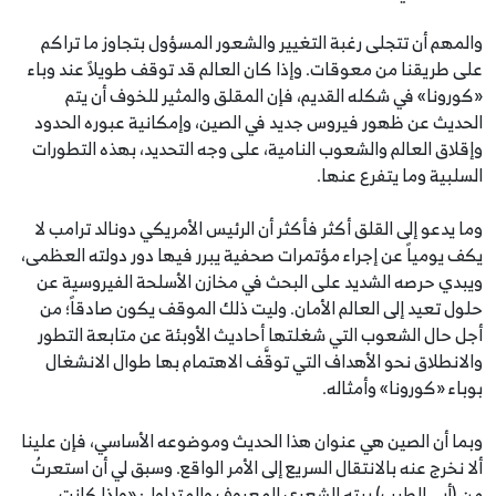
والمهم أن تتجلى رغبة التغيير والشعور المسؤول بتجاوز ما تراكم
على طريقنا من معوقات. وإذا كان العالم قد توقف طويلاً عند وباء
«كورونا» في شكله القديم، فإن المقلق والمثير للخوف أن يتم
الحديث عن ظهور فيروس جديد في الصين، وإمكانية عبوره الحدود
وإقلاق العالم والشعوب النامية، على وجه التحديد، بهذه التطورات
السلبية وما يتفرع عنها.
وما يدعو إلى القلق أكثر فأكثر أن الرئيس الأمريكي دونالد ترامب لا
يكف يومياً عن إجراء مؤتمرات صحفية يبرر فيها دور دولته العظمى،
ويبدي حرصه الشديد على البحث في مخازن الأسلحة الفيروسية عن
حلول تعيد إلى العالم الأمان. وليت ذلك الموقف يكون صادقاً؛ من
أجل حال الشعوب التي شغلتها أحاديث الأوبئة عن متابعة التطور
والانطلاق نحو الأهداف التي توقَّف الاهتمام بها طوال الانشغال
بوباء «كورونا» وأمثاله.
وبما أن الصين هي عنوان هذا الحديث وموضوعه الأساسي، فإن علينا
ألا نخرج عنه بالانتقال السريع إلى الأمر الواقع. وسبق لي أن استعرتُ
من (أبي الطيب) بيته الشعري المعروف والمتداول: «وإذا كانت