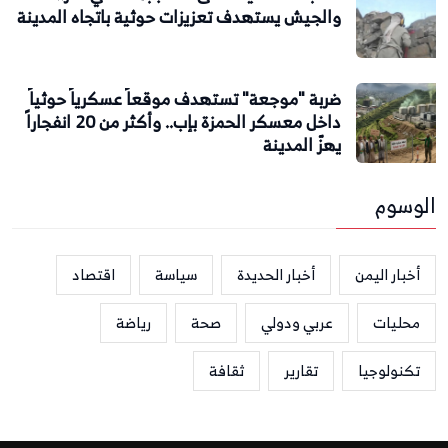
والجيش يستهدف تعزيزات حوثية باتجاه المدينة
ضربة "موجعة" تستهدف موقعاً عسكرياً حوثياً
داخل معسكر الحمزة بإب.. وأكثر من 20 انفجاراً
يهزّ المدينة
الوسوم
أخبار اليمن
أخبار الحديدة
سياسة
اقتصاد
محليات
عربي ودولي
صحة
رياضة
تكنولوجيا
تقارير
ثقافة