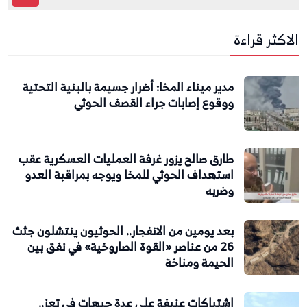
الاكثر قراءة
مدير ميناء المخا: أضرار جسيمة بالبنية التحتية
ووقوع إصابات جراء القصف الحوثي
طارق صالح يزور غرفة العمليات العسكرية عقب
استهداف الحوثي للمخا ويوجه بمراقبة العدو
وضربه
بعد يومين من الانفجار.. الحوثيون ينتشلون جثث
26 من عناصر «القوة الصاروخية» في نفق بين
الحيمة ومناخة
اشتباكات عنيفة على عدة جبهات في تعز..