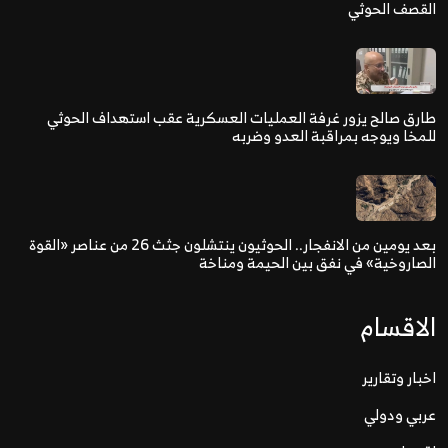
القصف الحوثي
طارق صالح يزور غرفة العمليات العسكرية عقب استهداف الحوثي
للمخا ويوجه بمراقبة العدو وضربه
بعد يومين من الانفجار.. الحوثيون ينتشلون جثث 26 من عناصر «القوة
الصاروخية» في نفق بين الحيمة ومناخة
الاقسام
اخبار وتقارير
عربي ودولي