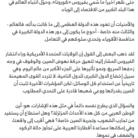
حتى ظهر أخيراً ما سُمي بفيروس «كورونا»، وحوَّل انتباه العالم في
هذا البلد الكبير من الاقتصاد إلى الوباء.
والأمنيات أن تعود هذه الدولة العظمى إلى ما كانت بدأته، فالعالم -
والثالث منه خاصة - أحوج ما يكون إلى دور هذه الدولة الكبيرة في
منافسة الأقوياء، وتحدي سلوكهم في التعامل.
لقد ذهب البعض إلى القول إن الولايات المتحدة الأمريكية وراء انتشار
الفيروس المشار إليه؛ لتعيق حركة نهوض الصين، والوقوف في وجه
زحفِها السريع، ونمو تأثيرها على الجزء الأكبر من عالم اليوم. وفي
سبيل إخضاع الدول الكبرى للدول النامية، لا تتردد القوى المهيمنة
تاريخياً عن استخدام كل الوسائل؛ لكن المؤشرات الأخيرة تثبت أن
الصين بقدراتها ووعي شعبها قادرة على التحدي المطلوب.
والسؤال الذي يطرح نفسه دائماً في مثل هذه الإشارات، هو: أين
الوطن العربي من كل هذه الأحداث المزلزلة؟ وهل استطاع أن يستفيد
من تجارب الشعوب، وتجربة الصين خاصة؟ فهي أقرب إلى واقعنا،
وفي إمكانها مساعدة أقطارنا العربية على تجاوز حالة الركود
والضعف في نموها.