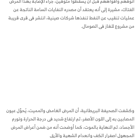
أنوفهم وأفواههم قبل أن يسقطوا متوفين، جراء الإصابة بهذا المرض
الفتاك، مشيرة إلى أنه يعتقد أن مصدره النفايات السامة الناتجة عن
عمليات تنقيب عن النفط تنفذها شركات صينية، انتشر فى قرى قريبة
من مشروع للغاز فى الصومال.
وكشفت الصحيفة البريطانية، أن المرض الغامض والمميت، يُحوِّل عيون
المصابين به إلى اللون الأصفر، ثم ارتفاع شديد فى درجة الحرارة وتورم
الأجساد، ثم النهاية بالموت، كما أوضحت أنه من ضمن أعراض المرض
المجهول اصفرار الكف وانعدام الشهية والأرق
.