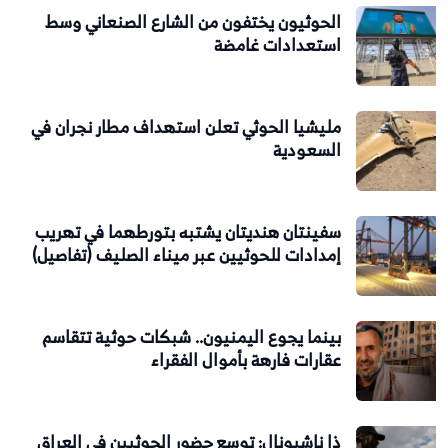
الحوثيون يختفون من الشارع الصنعاني وسط
استعدادات غامضة
مليشيا الحوثي تعلن استهداف مطار نجران في
السعودية
سفينتان هنديتان يشتبه بتورطهما في تهريب
إمدادات للحوثيين عبر ميناء الصليف (تفاصيل)
بينما يجوع اليمنيون.. شبكات حوثية تتقاسم
عقارات فارهة بأموال الفقراء
ذا ناشيونال: توسع حضور الحوثيين في العراق