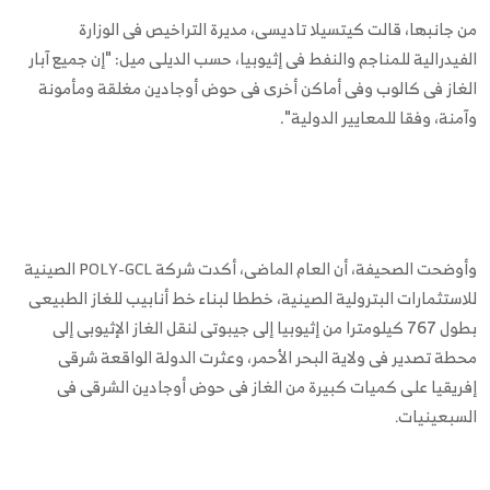
من جانبها، قالت كيتسيلا تاديسى، مديرة التراخيص فى الوزارة
الفيدرالية للمناجم والنفط فى إثيوبيا، حسب الديلى ميل: "إن جميع آبار
الغاز فى كالوب وفى أماكن أخرى فى حوض أوجادين مغلقة ومأمونة
وآمنة، وفقا للمعايير الدولية".
وأوضحت الصحيفة، أن العام الماضى، أكدت شركة
الصينية
POLY-GCL
للاستثمارات البترولية الصينية، خططا لبناء خط أنابيب للغاز الطبيعى
بطول 767 كيلومترا من إثيوبيا إلى جيبوتى لنقل الغاز الإثيوبى إلى
محطة تصدير فى ولاية البحر الأحمر، وعثرت الدولة الواقعة شرقى
إفريقيا على كميات كبيرة من الغاز فى حوض أوجادين الشرقى فى
السبعينيات
.