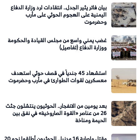
بيان فاتر يثير الجدل.. انتقادات لرد وزارة الدفاع
اليمنية على الهجوم الحوثي على مأرب
وحضرموت
غضب يمني واسع من مجلس القيادة والحكومة
ووزارة الدفاع (تفاصيل)
استشهاد 45 جندياً في قصف حوثي استهدف
معسكرين لقوات الطوارئ في مأرب وحضرموت
بعد يومين من الانفجار.. الحوثيون ينتشلون جثث
26 من عناصر «القوة الصاروخية» في نفق بين
الحيمة ومناخة
مقتل وإصابة 16 مدنيا.. الحوثيون أطلقوا نحو 20