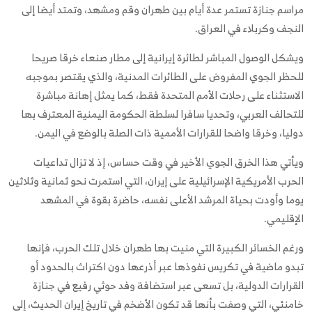
مراسم جنازة تستمر عدة أيام بين طهران وقم ومشهد، وتمتد أيضا إلى
النجف وكربلاء في العراق.
ويشكل الوصول المباشر لطائرة إيرانية إلى مطار صنعاء خرقا صريحا
للحظر الجوي المفروض على الطائرات المدنية، والذي يقتصر بموجبه
الاستثناء على رحلات الأمم المتحدة فقط، كما يمثل إهانة مباشرة
للتحالف العربي، وتحديا سافرا لسلطة الحكومة اليمنية المعترف بها
دوليا، وخرقا واضحا للقرارات الأممية ذات الصلة بالوضع في اليمن.
ويأتي هذا الخرق الجوي الأخير في وقت حساس، إذ لا تزال تداعيات
الحرب الأمريكية الإسرائيلية على إيران، التي استمرت نحو ثمانية وثلاثين
يوما وأودت بحياة المرشد الأعلى نفسه، حاضرة بقوة في المشهد
الإقليمي.
ورغم الخسائر الكبيرة التي منيت بها طهران خلال تلك الحرب، فإنها
تبدو ماضية في تكريس نفوذها عبر أذرعها دون اكتراث بالحدود أو
القرارات الدولية، بل تسعى عبر استضافة وفد حوثي رفيع في جنازة
خامنئي، التي وصفت بأنها قد تكون الأضخم في تاريخ إيران الحديث، إلى