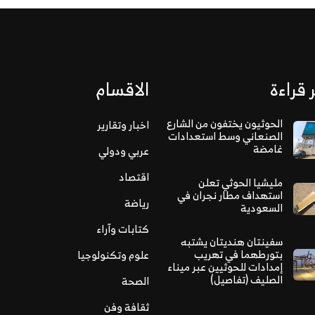
 قراءة
الاقسام
الحوثيون يختفون من الشارع
اخبار وتقارير
الصنعاني وسط استعدادات
غامضة
عربي ودولي
اقتصاد
مليشيا الحوثي تعلن
استهداف مطار نجران في
رياضة
السعودية
كتابات وآراء
سفينتان هنديتان يشتبه
بتورطهما في تهريب
علوم وتكنولوجيا
إمدادات للحوثيين عبر ميناء
الصليف (تفاصيل)
الصحة
ثقافة وفن