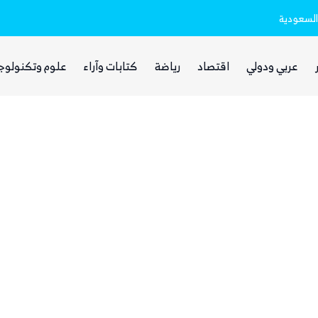
السعودية
مرتبط بالهجوم على السعودية
الحوثيون يختفون من الشارع الصنعاني وس
عربي ودولي
اقتصاد
رياضة
كتابات وآراء
علوم وتكنولوج