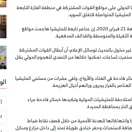
لحوثي على مواقع القوات المشتركة في منطقة الفازة التابعة
لمليشيا المتواصلة لاتفاق السويد.
وقالت مصادر عسكرية ميدانية لـ«الحديدة لايف»، الجمعة 21 فبراير 2020، إن عناصر تابعة للمليشيا هاجمت مواقع
 الثقيلة والمتوسطة والقذائف المدفعية.
ر مخول بالحديث لوسائل الإعلام، أن أبطال القوات المشتركة
استمرت لساعات، تمكنوا خلالها من التصدي للهجوم الحوثي بكل
ئر فادحة في العتاد والأرواح، ولقي عشرات من مسلحي المليشيا
الو
عناصر بالفرار يجرون ورائهم أذيال الهزيمة.
متلاحقة للمليشيات الحوثية وتكبدها خسائر فادحة جراء
أخ
النار بمحافظة الحديدة.
ا
ها وانتهاكاتها للهدنة الأممية من خلال قصف نقاط ضباط
تباط التي أنشأتها الأمم المتحدة في أكتوبر 2019، إضافة لاستحداث وحفر خنادق طويلة تمتد إلى داخل مزارع ومنازل
ر