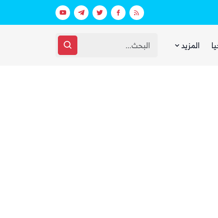
ط استعدادات غامضة
يا
المزيد