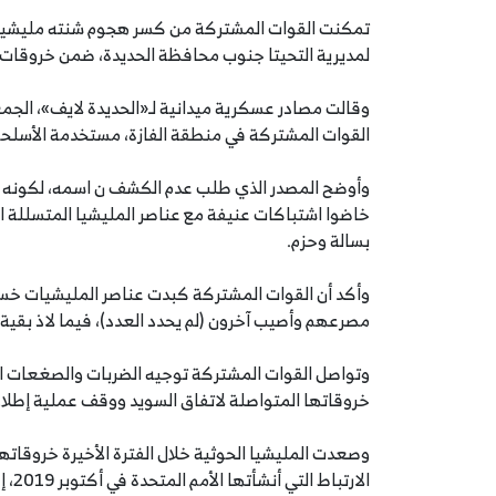
تمكنت القوات المشتركة من كسر هجوم شنته مليشيا ا
لمديرية التحيتا جنوب محافظة الحديدة، ضمن خروقات ا
القوات المشتركة في منطقة الفازة، مستخدمة الأسلحة
وأوضح المصدر الذي طلب عدم الكشف ن اسمه، لكونه غي
خاضوا اشتباكات عنيفة مع عناصر المليشيا المتسللة 
بسالة وحزم.
وأكد أن القوات المشتركة كبدت عناصر المليشيات خسا
مصرعهم وأصيب آخرون (لم يحدد العدد)، فيما لاذ بقية ال
وتواصل القوات المشتركة توجيه الضربات والصغعات ال
خروقاتها المتواصلة لاتفاق السويد ووقف عملية إطلاق 
وصعدت المليشيا الحوثية خلال الفترة الأخيرة خروقات
الار