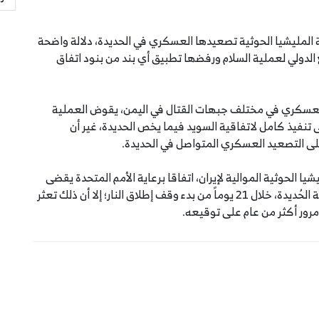
المليشيا الحوثية تصعيدها العسكري في الحديدة، دلالة واضحة
الدولي لعملية السلام ورفضها تطبيق أي بند من بنود اتفاق
لتصعيد العسكري في مختلف جبهات القتال في اليمن، يقوض العملية
لى تنفيذ كامل لاتفاقية السويد فيما يخص الحديدة، غير أن
على التصعيد العسكري المتواصل في الحديدة.
نية والمليشيا الحوثية الموالية لإيران، اتفاقا برعاية الأمم المتحدة يقضى
إلى وقف إطلاق النار و إعادة الانتشار في الموانئ ومدينة الحُديدة، خلال 21 يوماً من بدء وقف إطلاق النار؛ إلا أن ذلك تعثر
مرور أكثر من عام على توقيعه.