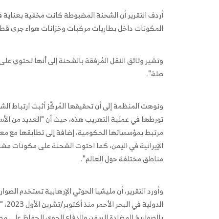
أردف التقرير أن الشحنة المضبوطة كانت مخفية بعناية 
المكونات داخل بطاريات مركبات وخزانات هواء جرى قطع
وتشير وثائق النقل المُرفقة بالشحنة إلى أنها تحتوي على
صلة".
ونوهت المنظمة إلى أن تحقيقها المُركّز أثبت ارتباط الش
تورطها في عملية التهريب هذه، حيث أن "العديد من الأس
مرتبط بمؤسساتها الحكومية، إضافة إلى تطابقها مع مع
الإيرانية في اليمن، كما احتوت الشحنة على مكونات مشا
مناطق مختلفة حول العالم".
وأورد التقرير، أن مليشيا الحوثي الإرهابية تستخدم الصوا
الدو
بالصواريخ المضادة للسفن والدفاع الجوي للحفاظ على مص