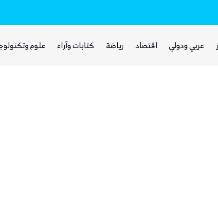
بينما يجوع اليمنيون.. شبكات حوثية تتقاسم 
عربي ودولي
اقتصاد
رياضة
كتابات وآراء
علوم وتكنولوج