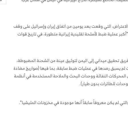
ة المركزية الأمريكية (CENTCOM) عملية الاعتراض، التي وقعت بعد يومين من اتفاق إيران وإسرائيل على وقف
 يوماً بين البلدين، بأنها "أكبر عملية ضبط لأسلحة تقليدية إيرانية متطورة، في تاريخ قوات
ضح التقرير أن المنظمة أرسلت في يوليو/تموز 2025، فريق تحقيق ميداني إلى اليمن لتوثيق عينة من الشحنة المضبوطة،
لم يسبق رصدها في عمليات ضبط سابقة، بما فيها (صواريخ مضادة
ل المحركات النفاثة ووحدات البحث والملاحة المستخدمة في أنظمة
 وحدات للطائرات بدون طيار).
لتي لم يكن معروفاً سابقاً أنها موجودة في مخزونات المليشيا".