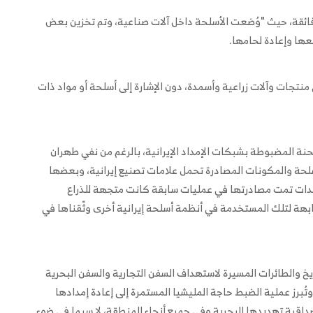
فائقة، حيث "وُضعت الأسلحة داخل آلات صناعية، وتم تخزين بعض
ها وإعادة لحامها.
 منتجات وآلات زراعية وأسمدة، دون الإشارة إلى أسلحة أو مواد ذات
حنة المضبوطة بشبكات الإمداد الإيرانية، بالرغم من نفي طهران
لحة والمكونات المصادرة تحمل علامات تصنيع إيرانية، وبعضها
دات تمت مصادرتها في عمليات سابقة كانت متجهة للذراع
بهة لتلك المستخدمة في أنظمة أسلحة إيرانية أخرى وثّقناها في
ريخ والطائرات المسيرة لاستهداف السفن التجارية والسفن البحرية
لية في البحر الأحمر منذ أكتوبر/تشرين الأول 2023، "وتُبرز عملية الضبط حاجة المليشيا المستمرة إلى إعادة إمدادها
داقية تهديدها البحرية وفي جميع أنحاء المنطقة، لا سيما في ضوء