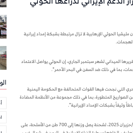
الدعم الإيراني لذراعها الحوثي
ليشيا الحوثي الإرهابية لا تزال مرتبطة بشبكة إمداد إيرانية
 الهجمات.
 أبحاث التسليح أثناء النزاعات (CAR)، في تقريرها الميداني لشهر سبتمبر الجاري، إن الحوثي يواصل الاعتماد
مات، بما في ذلك ضد السفن في البحر الأحمر".
الو
حري التي نجحت فيها القوات المتحالفة مع الحكومة اليمنية
ن الصواريخ المتطورة، بما في ذلك مجموعة من الأنظمة المضادة
أخ
اطاً وثيقاً بشبكات الإمداد الإيرانية".
ا
وأشارت المنظمة، إلى أن عملية الضبط جرت في 25 يونيو/حزيران 2025، لشحنة يصل وزنها إلى 700 طن من الأسلحة، على
ر
ليف، الخاضع لسيطرة الذراع الإيرانية في اليمن في شمال غرب