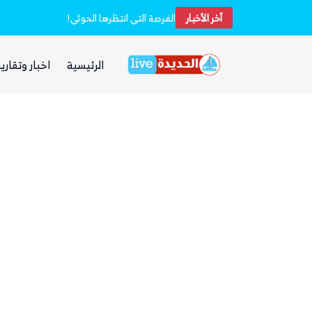
آخر الأخبار
خفر السواحل والبحرية اليمنية ينقذان طاقم سفينة شحن هندية تعرضت لهجوم بزورق مفخخ
الفرصة التي انتظرها الحوثي!
الرئيسية
اخبار وتقارير