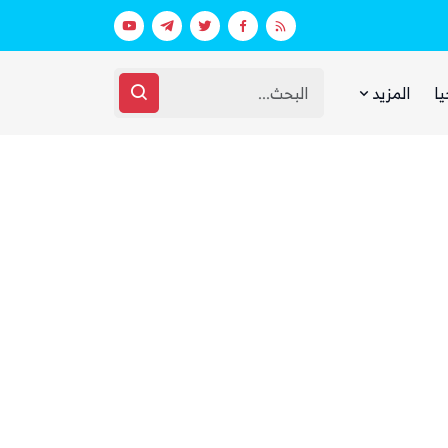
عقارات فارهة بأموال الفقراء
غضب يمني واسع من مجلس القيادة والحك
يا
المزيد