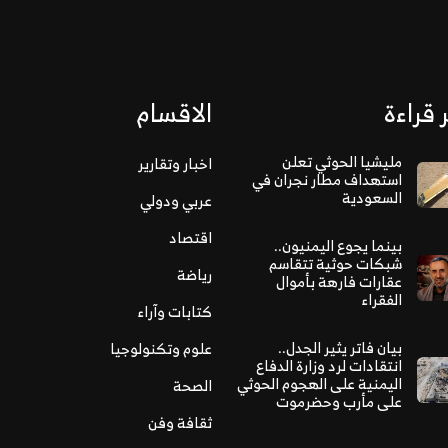
 قراءة
الاقسام
مليشيا الحوثي تعلن
اخبار وتقارير
استهداف مطار نجران في
السعودية
عربي ودولي
اقتصاد
بينما يجوع اليمنيون..
شبكات حوثية تتقاسم
رياضة
عقارات فارهة بأموال
الفقراء
كتابات وآراء
بيان فاتر يثير الجدل..
علوم وتكنولوجيا
انتقادات لرد وزارة الدفاع
اليمنية على الهجوم الحوثي
الصحة
على مأرب وحضرموت
ثقافة وفن