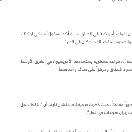
ران لقواعد أمريكية في العراق، حيث أكد مسؤول أمريكي لوكالة
والهجوم المؤكد الوحيد كان في قطر".
لشبكة ABC أنه "لم تتم مهاجمة أي قواعد عسكرية يستخدمها الأمريكيون في الشرق الأوسط
 محدود النطاق ومركزاً على هدف واحد فقط.
راً مفاجئاً، حيث ذكرت صحيفة فايننشال تايمز أن "النفط سجل
حيث يبدو أن المستثمرين يرون أن الهجوم الإيراني المحدود