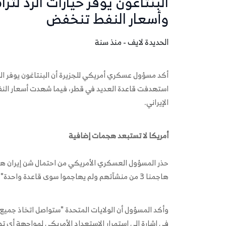
البنتاغون يوفر خيارات الرد ل
وأسعار النفط تنخفض
الحديدة لايف - منذ سنة
أكد مسؤول عسكري أمريكي للجزيرة أن البنتاغون يوفر الخيا
استهدفت قاعدة العديد في قطر، فيما شهدت أسعار النف
الإيراني.
أمريكا لا تستبعد هجمات إضافية
حذر المسؤول العسكري الأمريكي من احتمال شن إيران هجم
هاجمنا 3 من منشآتهم ولم يهاجموا سوى قاعدة واحدة"، مشيراً إلى عدم التوازن في حجم الردود بين الطرفين.
وأكد المسؤول أن الولايات المتحدة "ستواصل اتخاذ جميع ال
في إشارة إلى استمرار الاستعداد الأمريكي لمواجهة أي ت