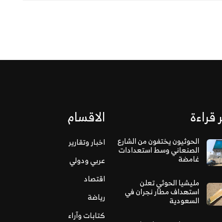
 قراءة
الاقسام
الحوثيون يختفون من الشارع
اخبار وتقارير
الصنعاني وسط استعدادات
غامضة
عربي ودولي
اقتصاد
مليشيا الحوثي تعلن
استهداف مطار نجران في
رياضة
السعودية
كتابات وآراء