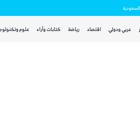
السعودية
ذا ناشيونال: توسع حضور الحوثيين في العر
عربي ودولي
اقتصاد
رياضة
كتابات وآراء
علوم وتكنولوج