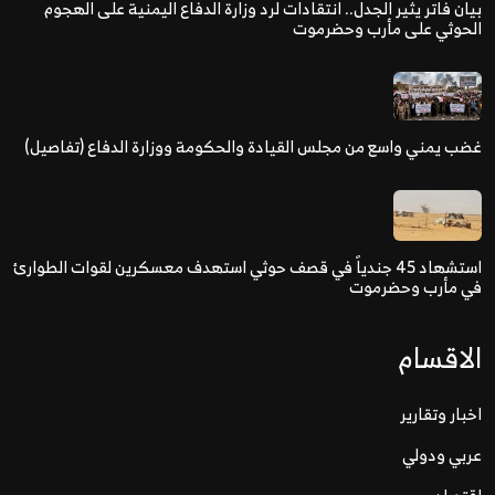
بيان فاتر يثير الجدل.. انتقادات لرد وزارة الدفاع اليمنية على الهجوم
الحوثي على مأرب وحضرموت
غضب يمني واسع من مجلس القيادة والحكومة ووزارة الدفاع (تفاصيل)
استشهاد 45 جندياً في قصف حوثي استهدف معسكرين لقوات الطوارئ
في مأرب وحضرموت
الاقسام
اخبار وتقارير
عربي ودولي