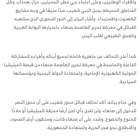
والأفراد الوطنيين، وعلى امتداد بني مطر، الحميتين، حراز، همدان، وكل
المناطق المحيطة بجبل النبي شعيب، سدًا منيعًا في وجه مشاريع
الكهنوت والاستبداد. وأشار البيان إلى الدور المحوري الذي ستلعبه
القبائل في معركة تحرير العاصمة صنعاء، باعتبارها البوابة الغربية
والعمق الطبيعي لقلب اليمن.
كما أعلن التحالف عن جاهزية كاملة لجميع أبنائه وأفراده للمشاركة
الفاعلة والحاسمة في معركة تحرير العاصمة صنعاء من قبضة الميليشيا
الحوثية الكهنوتية الإمامية، واستعادة الدولة اليمنية ومؤسساتها
السيادية.
وفي ختام بيانه، أكد تحالف قبائل محور شعيب على أن محور النصر
للدخول إلى صنعاء، ولن تقبل بأي ثمن أرضًا ممزقة للميليشيا أو ملاذًا
للخنوع والخضوع. وشدد على أن صنعاء كانت، وستكون، أرض الصمود،
والانطلاق نحو فجر الحرية واستعادة الجمهورية.