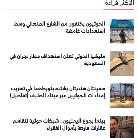
الاكثر قراءة
الحوثيون يختفون من الشارع الصنعاني وسط
استعدادات غامضة
مليشيا الحوثي تعلن استهداف مطار نجران في
السعودية
سفينتان هنديتان يشتبه بتورطهما في تهريب
إمدادات للحوثيين عبر ميناء الصليف (تفاصيل)
بينما يجوع اليمنيون.. شبكات حوثية تتقاسم
عقارات فارهة بأموال الفقراء