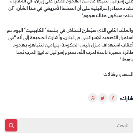
على إسرائيل لثنيها عن شن الهجوم المقرر على إيران، في المقابل،
تشدد مصادر إسرائيلية على أن الضغط الأمريكي في هذا الشأن: "لن
ينفع؛ سيكون هناك هجوم".
والملف الثاني الذي سيُطرح للنقاش في جلسة "الكابينيت" اليوم هو
استمرار التصعيد الإسرائيلي في لبنان، وأشارت الصحيفة إلى أنه "في
أعقاب استهداف منزل رئيس الحكومة، بنيامين نتنياهو، بهجوم
طائرة مسيرة تابعة لحزب الله، تعتزم إسرائيل تدفيع الحزب ثمنا
باهظا".
المصدر: وكالات
شارك: