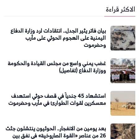
الاكثر قراءة
بيان فاتر يثير الجدل.. انتقادات لرد وزارة الدفاع
اليمنية على الهجوم الحوثي على مأرب
وحضرموت
غضب يمني واسع من مجلس القيادة والحكومة
ووزارة الدفاع (تفاصيل)
استشهاد 45 جندياً في قصف حوثي استهدف
معسكرين لقوات الطوارئ في مأرب وحضرموت
بعد يومين من الانفجار.. الحوثيون ينتشلون جثث
26 من عناصر «القوة الصاروخية» في نفق بين