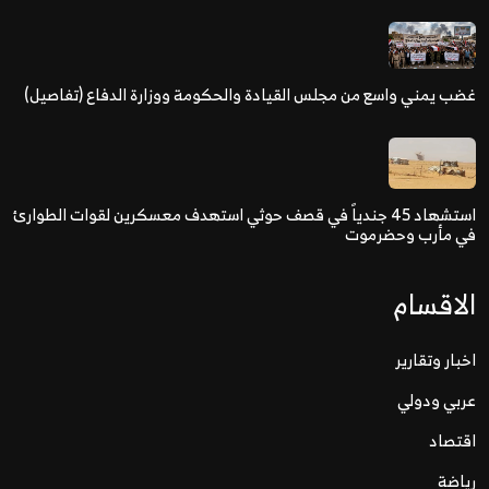
غضب يمني واسع من مجلس القيادة والحكومة ووزارة الدفاع (تفاصيل)
استشهاد 45 جندياً في قصف حوثي استهدف معسكرين لقوات الطوارئ
في مأرب وحضرموت
الاقسام
اخبار وتقارير
عربي ودولي
اقتصاد
رياضة