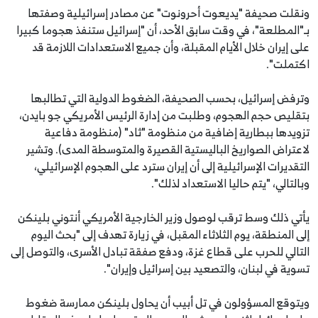
ونقلت صحيفة "يديعوت أحرونوت" عن مصادر إسرائيلية وصفتها
بـ"المطلعة"، في وقت سابق الأحد، أن "إسرائيل ستنفذ هجوما كبيرا
على إيران خلال الأيام المقبلة، وأن جميع الاستعدادات اللازمة قد
اكتملت".
وترفض إسرائيل، بحسب الصحيفة، الضغوط الدولية التي تطالبها
بتقليص حجم الهجوم، وطلبت من إدارة الرئيس الأمريكي جو بايدن،
تزويدها ببطارية إضافية من منظومة "ثاد" (منظومة دفاعية
لاعتراض الصواريخ الباليستية القصيرة والمتوسطة المدى). وتشير
التقديرات الإسرائيلية إلى أن إيران سترد على الهجوم الإسرائيلي،
وبالتالي، "يتم حاليا الاستعداد لذلك".
يأتي ذلك وسط ترقب لوصول وزير الخارجية الأمريكي أنتوني بلينكن
إلى المنطقة، يوم الثلاثاء المقبل، في زيارة تهدف إلى "بحث اليوم
التالي للحرب على قطاع غزة، ودفع صفقة تبادل الأسرى، والتوصل إلى
تسوية في لبنان، والتصعيد بين إسرائيل وإيران".
ويتوقع المسؤولون في تل أبيب أن يحاول بلينكن ممارسة ضغوط