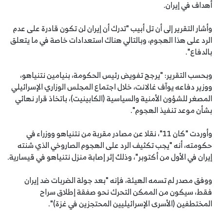
أهداف في إيران.
وأشار التقرير إلى أن تل أبيب "تدرك أن إيران لن تكون قادرة على عدم
الرد على هذا الهجوم، وبالتالي هناك استعدادات خاصة في ما يتعلق
بالدفاع".
وبحسب التقرير: "يرجح تفويض رئيس الحكومة، بنيامين نتنياهو،
ووزير دفاعه يوآف غالانت، خلال اجتماع المجلس الوزاري الإسرائيلي
المصغر للشؤون الأمنية والسياسية (الكابينيت)، باتخاذ قرار نهائي
بشأن موعد تنفيذ الهجوم".
وأوردت "كان 11"، نقلا عن مصادر مقربة من نتنياهو ووزراء في
حكومته، أنه "يجب تكثيف الرد على الهجوم الصاروخي الذي شنته
إيران في الأول من أكتوبر"، وذلك إثر إصابة منزل نتنياهو في قيسارية.
ووفق مصدر لم تسمه الهيئة، فإنه "بعد جولة الضربات ضد إيران
فقط، سيكون من الممكن التحرك نحو صفقة إطلاق سراح
المختطفين (الأسرى الإسرائيليين المحتجزين في غزة)".