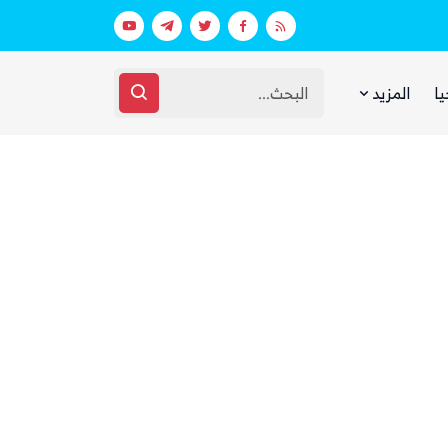
بينما يجوع اليمنيون.. شبكات حوثية تتقا
يا
المزيد