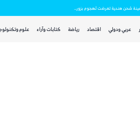
خفر السواحل والبحرية اليمنية ينقذان طاقم سفينة شحن هندية تعرضت لهجوم بزورق مفخخ
الفرصة التي انتظرها الحوثي!
عربي ودولي
اقتصاد
رياضة
كتابات وآراء
علوم وتكنولوج