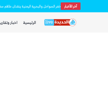
آخر الأخبار
استشهاد 45 جندياً في قصف حوثي استهدف معسكرين لقوات الطوارئ في مأرب وحضرموت
الرئيسية
اخبار وتقارير