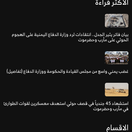
الاكثر قراءة
بيان فاتر يثير الجدل.. انتقادات لرد وزارة الدفاع اليمنية على الهجوم
الحوثي على مأرب وحضرموت
غضب يمني واسع من مجلس القيادة والحكومة ووزارة الدفاع (تفاصيل)
استشهاد 45 جندياً في قصف حوثي استهدف معسكرين لقوات الطوارئ
في مأرب وحضرموت
الاقسام