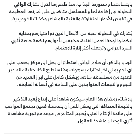
بابتسامتها وحضورها الجذاب، منذ ظهورها الاول تشارك الوافي
البطولة في إضافة لها وللمسلسل متاكدين على قدرتها العظيمة
في تقمص الأدوار المتفاوتة والغنية بالمشاعر وكذلك الكوميدية.
يُشارك في البطولة نخبة من الأبطال الذين تم اختيارهم بعناية
ليكملوا لوحة العمل الفنية، مضيفين بأدوارهم نكهة خاصة تُثري
السرد الدرامي وتجعله أكثر إثارة للاهتمام.
الجدير بالذكر، أن صلاح الوافي استطاع ان يصل الى مركز يصعب على
اي نجم يمني اخر احتلاله بسهوله، ولا نستطيع انكار حقيقه انه عبر
العديد من مسلسلاته ساهم وبشكل كامل على ابراز العديد من
النجوم والنجمات المتواجدين على الساحه في أعماله السابقه .
بلا شك، رمضان هذا العام سيكون شاهداً على إبداع يُعيد التذكير
بالقيمة المضافة التي يمكن للفن أن يقدمها، فحين تجتمع المواهب
على مائدة الإنتاج الفني، يُصبح المتابع في موعد مع تجربة مشاهدة
تُثري الوجدان وتشحذ العقول.