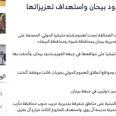
د بيحان واستهداف تعزيزاتها
سكرية، الخميس 18 يناير 2024، إن قوات العمالقة تصدت لهجوم شنته مليشيا الحوثي، المصنفة على
 مديرية بيحان بمحافظة شبوة، ومحافظة البيضاء.
ليشيا على مواقعها في جبهة القويم بحدود بيحان، وألحقت بها
 ومواقع انطلاق الهجوم الحوثي بضربات كانت موفقة، أثخنت
الو
ين حوثيين في جبهة بيحان.
أخ
 بالستية على مناطق متفرقة بمديرية حريب جنوب محافظة مأرب،
ا
حيط مدرسة آل روق، واستهدف الصاروخ الثالث مزارع آل عقيل.