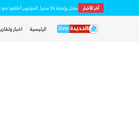
آخر الأخبار
بعد يومين من الانفجار.. الحوثيون ينتشلون جثث 26 من عناصر «القوة الصاروخية» في نفق بين الحيمة ومناخة
الرئيسية
اخبار وتقارير