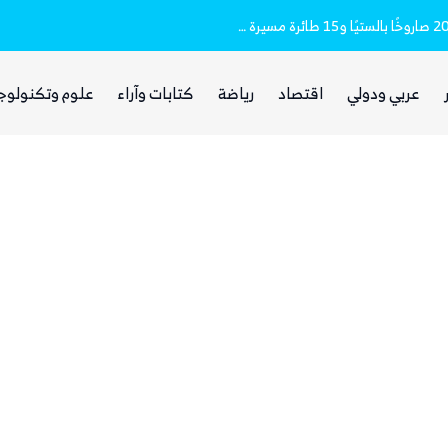
مقتل وإصابة 16 مدنيا.. الحوثيون أطلقوا نحو 20 صاروخًا بالستيًا و15 طائرة مسيرة على مأرب
غضب يمني واسع من مجلس القيادة والحكومة
عربي ودولي
اقتصاد
رياضة
كتابات وآراء
علوم وتكنولوج