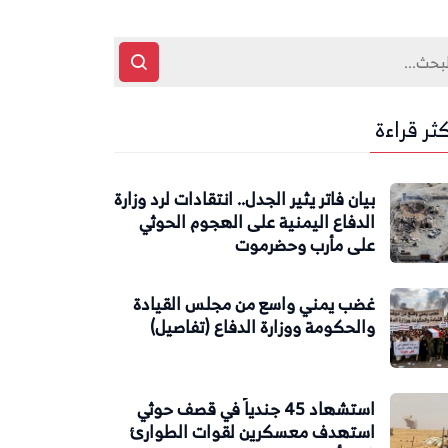
كثر قراءة
بيان فاتر يثير الجدل.. انتقادات لرد وزارة
الدفاع اليمنية على الهجوم الحوثي
على مأرب وحضرموت
غضب يمني واسع من مجلس القيادة
والحكومة ووزارة الدفاع (تفاصيل)
استشهاد 45 جندياً في قصف حوثي
استهدف معسكرين لقوات الطوارئ