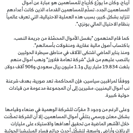
أرباح، وكان ما يوزّع كأرباح للمساهمين هو عبارة عن أموال
المساهمين الجدد، تسلّم للمساهمين القدماء، الذين كانت أعدادهم
تتزايد بشكل كبير، بسبب هذه العملية الاحتيالية، التي تعرف عالمياً
بنظام الاحتيال المالي بونزي".
كما قام المتهمون "بغسل الأموال المحصّلة من جريمة النصب،
باكتساب أصول مالية عقارية، ومنقولات بأسمائهم".
ومنذ يناير الماضي اشتكى الآلاف في مناطق سيطرة الحوثيين
بالنصب عليهم من قبل "شركة تهامة فلاورز" ونهب أموال منهم
بلغت 19.834 مليار ريال و1.1 مليون ريال سعودي و906 آلاف دولار.
ووفقًا لمراقبين سياسين، فإن المحاكمة، تعد صورية، بهدف شرعنة
نب أموال اليمنيين، مشيرين إلى أن المجموعة مدعومة من قيادات
حوثية كبيرة.
وعلى الرغم من وجود 3 مقرّات للشركة الوهمية في صنعاء وقيامها
بشكل معلن ورسمي بتلقّي أموال المساهمين، إلا أن الشركة تمكّنت
خلال الأشهر الماضية من تحقيق أهدافها والاستيلاء على مليارات
الريالات وأراضي واسعة، لتشكّل أحدث جرائم فساد الميليشيا الحوثية