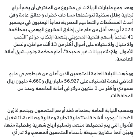
وبعد جمع مليارات الريالات في مشروع من المفترض أن يضم أبراج
تجارية وفلل سكنية تتوسّطها مساحات خضراء وحدائق عامة وفق
أحدث المخطّطات والتصاميم العصرية، تفاجأ اليمنيون في ديسمبر
2023 أي بعد أقل من عام على إطلاق المشروع الوهمي، بمحاكمة
41 شخصاً رأسهم فتحية المحويتي بتهمة ارتكاب جرائم "النّصب
والاحتيال والاستيلاء على أموال أكثر من 13 ألف مواطن، وغسل
الأموال، والإدلاء ببيانات غير صحيحة"، أمام محكمة جنوب شرق أمانة
العاصمة.
ووجّهت النيابة العامة للمتهمين الذين أعلن عن ضبطهم في مايو
الماضي تهمة الاستيلاء على 56.927 مليار ريال و4.660 مليون ريال
سعودي وأكثر من 3 ملايين دولار في أمانة العاصمة وعدد من
المحافظات.
وبحسب النيابة العامة بصنعاء، فقد أوهم المتهمون وبينهم فارّون
الضحايا "بوجود أنشطة استثمارية تجارية وعقارية وصناعية، لتشغيل
الأموال التي يتم تحصيلها منهم، وتسليم أرباح شهرية وفصلية منها،
وتبيّن أنها مشاريع بسيطة بأسماء المتهمين أنفسهم، ولا تدر أي