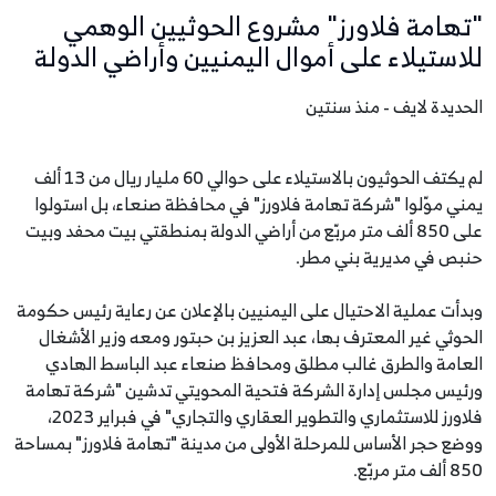
"تهامة فلاورز" مشروع الحوثيين الوهمي
للاستيلاء على أموال اليمنيين وأراضي الدولة
الحديدة لايف - منذ سنتين
لم يكتف الحوثيون بالاستيلاء على حوالي 60 مليار ريال من 13 ألف
يمني موّلوا "شركة تهامة فلاورز" في محافظة صنعاء، بل استولوا
على 850 ألف متر مربّع من أراضي الدولة بمنطقتي بيت محفد وبيت
حنبص في مديرية بني مطر.
وبدأت عملية الاحتيال على اليمنيين بالإعلان عن رعاية رئيس حكومة
الحوثي غير المعترف بها، عبد العزيز بن حبتور ومعه وزير الأشغال
العامة والطرق غالب مطلق ومحافظ صنعاء عبد الباسط الهادي
ورئيس مجلس إدارة الشركة فتحية المحويتي تدشين "شركة تهامة
فلاورز للاستثماري والتطوير العقاري والتجاري" في فبراير 2023،
ووضع حجر الأساس للمرحلة الأولى من مدينة "تهامة فلاورز" بمساحة
850 ألف متر مربّع.