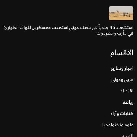
استشهاد 45 جندياً في قصف حوثي استهدف معسكرين لقوات الطوارئ
في مأرب وحضرموت
الاقسام
اخبار وتقارير
عربي ودولي
اقتصاد
رياضة
كتابات وآراء
علوم وتكنولوجيا
الصحة